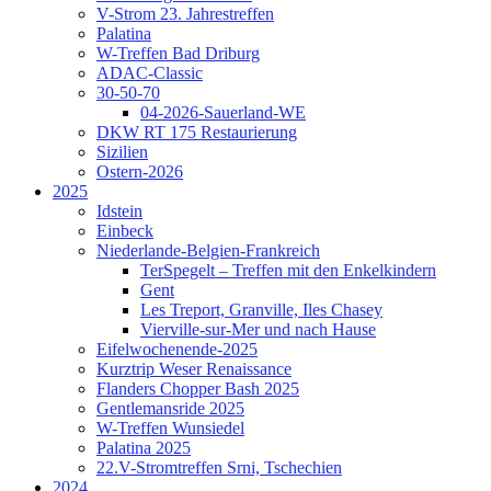
V-Strom 23. Jahrestreffen
Palatina
W-Treffen Bad Driburg
ADAC-Classic
30-50-70
04-2026-Sauerland-WE
DKW RT 175 Restaurierung
Sizilien
Ostern-2026
2025
Idstein
Einbeck
Niederlande-Belgien-Frankreich
TerSpegelt – Treffen mit den Enkelkindern
Gent
Les Treport, Granville, Iles Chasey
Vierville-sur-Mer und nach Hause
Eifelwochenende-2025
Kurztrip Weser Renaissance
Flanders Chopper Bash 2025
Gentlemansride 2025
W-Treffen Wunsiedel
Palatina 2025
22.V-Stromtreffen Srni, Tschechien
2024