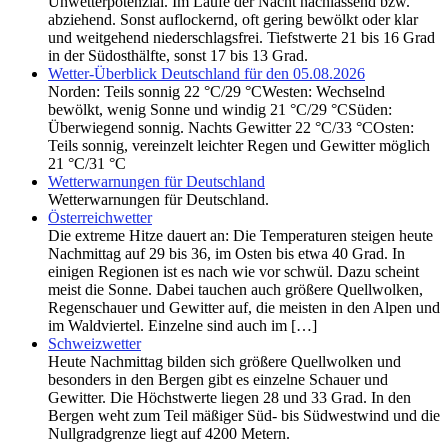
Unwetterpotenzial. Im Laufe der Nacht nachlassend bzw.
abziehend. Sonst auflockernd, oft gering bewölkt oder klar
und weitgehend niederschlagsfrei. Tiefstwerte 21 bis 16 Grad
in der Südosthälfte, sonst 17 bis 13 Grad.
Wetter-Überblick Deutschland für den 05.08.2026
Norden: Teils sonnig 22 °C/29 °CWesten: Wechselnd
bewölkt, wenig Sonne und windig 21 °C/29 °CSüden:
Überwiegend sonnig. Nachts Gewitter 22 °C/33 °COsten:
Teils sonnig, vereinzelt leichter Regen und Gewitter möglich
21 °C/31 °C
Wetterwarnungen für Deutschland
Wetterwarnungen für Deutschland.
Österreichwetter
Die extreme Hitze dauert an: Die Temperaturen steigen heute
Nachmittag auf 29 bis 36, im Osten bis etwa 40 Grad. In
einigen Regionen ist es nach wie vor schwül. Dazu scheint
meist die Sonne. Dabei tauchen auch größere Quellwolken,
Regenschauer und Gewitter auf, die meisten in den Alpen und
im Waldviertel. Einzelne sind auch im […]
Schweizwetter
Heute Nachmittag bilden sich größere Quellwolken und
besonders in den Bergen gibt es einzelne Schauer und
Gewitter. Die Höchstwerte liegen 28 und 33 Grad. In den
Bergen weht zum Teil mäßiger Süd- bis Südwestwind und die
Nullgradgrenze liegt auf 4200 Metern.