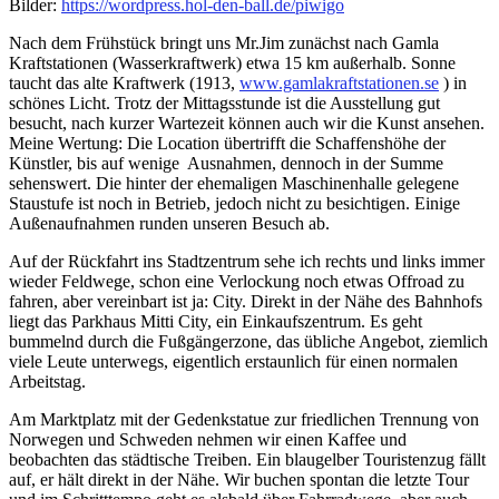
Bilder:
https://wordpress.hol-den-ball.de/piwigo
Nach dem Frühstück bringt uns Mr.Jim zunächst nach Gamla
Kraftstationen (Wasserkraftwerk) etwa 15 km außerhalb. Sonne
taucht das alte Kraftwerk (1913,
www.gamlakraftstationen.se
) in
schönes Licht. Trotz der Mittagsstunde ist die Ausstellung gut
besucht, nach kurzer Wartezeit können auch wir die Kunst ansehen.
Meine Wertung: Die Location übertrifft die Schaffenshöhe der
Künstler, bis auf wenige Ausnahmen, dennoch in der Summe
sehenswert. Die hinter der ehemaligen Maschinenhalle gelegene
Staustufe ist noch in Betrieb, jedoch nicht zu besichtigen. Einige
Außenaufnahmen runden unseren Besuch ab.
Auf der Rückfahrt ins Stadtzentrum sehe ich rechts und links immer
wieder Feldwege, schon eine Verlockung noch etwas Offroad zu
fahren, aber vereinbart ist ja: City. Direkt in der Nähe des Bahnhofs
liegt das Parkhaus Mitti City, ein Einkaufszentrum. Es geht
bummelnd durch die Fußgängerzone, das übliche Angebot, ziemlich
viele Leute unterwegs, eigentlich erstaunlich für einen normalen
Arbeitstag.
Am Marktplatz mit der Gedenkstatue zur friedlichen Trennung von
Norwegen und Schweden nehmen wir einen Kaffee und
beobachten das städtische Treiben. Ein blaugelber Touristenzug fällt
auf, er hält direkt in der Nähe. Wir buchen spontan die letzte Tour