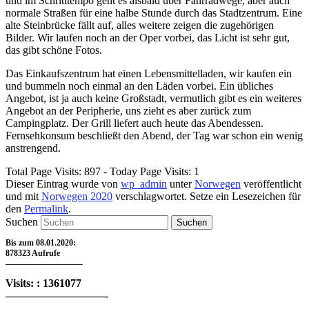
und im Schritttempo geht es alsbald über Fahrradwege, aber auch
normale Straßen für eine halbe Stunde durch das Stadtzentrum. Eine
alte Steinbrücke fällt auf, alles weitere zeigen die zugehörigen
Bilder. Wir laufen noch an der Oper vorbei, das Licht ist sehr gut,
das gibt schöne Fotos.
Das Einkaufszentrum hat einen Lebensmittelladen, wir kaufen ein
und bummeln noch einmal an den Läden vorbei. Ein übliches
Angebot, ist ja auch keine Großstadt, vermutlich gibt es ein weiteres
Angebot an der Peripherie, uns zieht es aber zurück zum
Campingplatz. Der Grill liefert auch heute das Abendessen.
Fernsehkonsum beschließt den Abend, der Tag war schon ein wenig
anstrengend.
Total Page Visits: 897 - Today Page Visits: 1
Dieser Eintrag wurde von
wp_admin
unter
Norwegen
veröffentlicht
und mit
Norwegen 2020
verschlagwortet. Setze ein Lesezeichen für
den
Permalink
.
Suchen
Bis zum 08.01.2020:
878323 Aufrufe
—————————-
Visits: : 1361077
—————————-