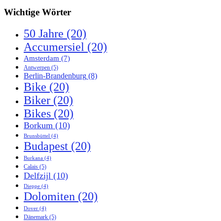
Wichtige Wörter
50 Jahre
(20)
Accumersiel
(20)
Amsterdam
(7)
Antwerpen
(5)
Berlin-Brandenburg
(8)
Bike
(20)
Biker
(20)
Bikes
(20)
Borkum
(10)
Brunsbüttel
(4)
Budapest
(20)
Burkana
(4)
Calais
(5)
Delfzijl
(10)
Dieppe
(4)
Dolomiten
(20)
Dover
(4)
Dänemark
(5)