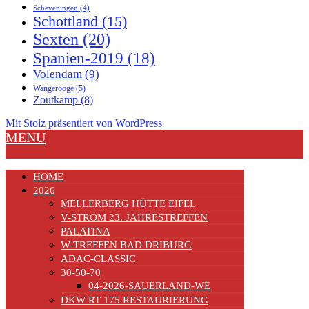
Scheveningen
(4)
Schottland
(15)
Sexten
(20)
Spanien-2019
(18)
Volendam
(9)
Wangerooge
(5)
Zoutkamp
(8)
Mit Stolz präsentiert von WordPress
MENU
HOME
2026
MELLERBERG HÜTTE EIFEL
V-STROM 23. JAHRESTREFFEN
PALATINA
W-TREFFEN BAD DRIBURG
ADAC-CLASSIC
30-50-70
04-2026-SAUERLAND-WE
DKW RT 175 RESTAURIERUNG