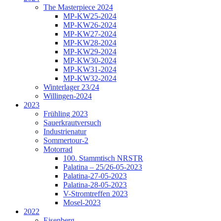
The Masterpiece 2024
MP-KW25-2024
MP-KW26-2024
MP-KW27-2024
MP-KW28-2024
MP-KW29-2024
MP-KW30-2024
MP-KW31-2024
MP-KW32-2024
Winterlager 23/24
Willingen-2024
2023
Frühling 2023
Sauerkrautversuch
Industrienatur
Sommertour-2
Motorrad
100. Stammtisch NRSTR
Palatina – 25/26-05-2023
Palatina-27-05-2023
Palatina-28-05-2023
V-Stromtreffen 2023
Mosel-2023
2022
Eisenberg