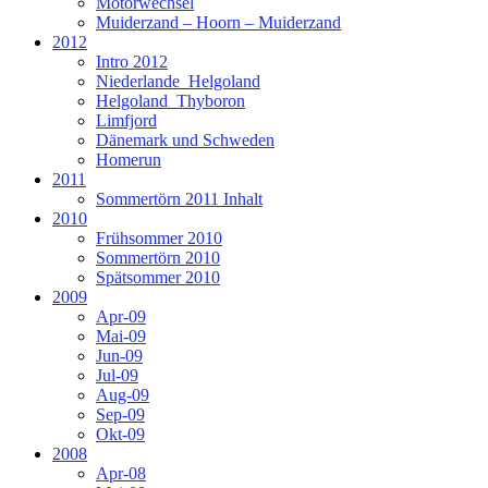
Motorwechsel
Muiderzand – Hoorn – Muiderzand
2012
Intro 2012
Niederlande_Helgoland
Helgoland_Thyboron
Limfjord
Dänemark und Schweden
Homerun
2011
Sommertörn 2011 Inhalt
2010
Frühsommer 2010
Sommertörn 2010
Spätsommer 2010
2009
Apr-09
Mai-09
Jun-09
Jul-09
Aug-09
Sep-09
Okt-09
2008
Apr-08