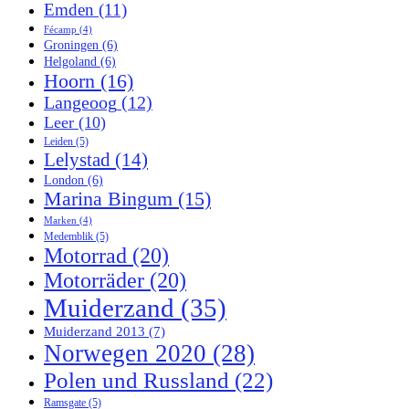
Emden
(11)
Fécamp
(4)
Groningen
(6)
Helgoland
(6)
Hoorn
(16)
Langeoog
(12)
Leer
(10)
Leiden
(5)
Lelystad
(14)
London
(6)
Marina Bingum
(15)
Marken
(4)
Medemblik
(5)
Motorrad
(20)
Motorräder
(20)
Muiderzand
(35)
Muiderzand 2013
(7)
Norwegen 2020
(28)
Polen und Russland
(22)
Ramsgate
(5)