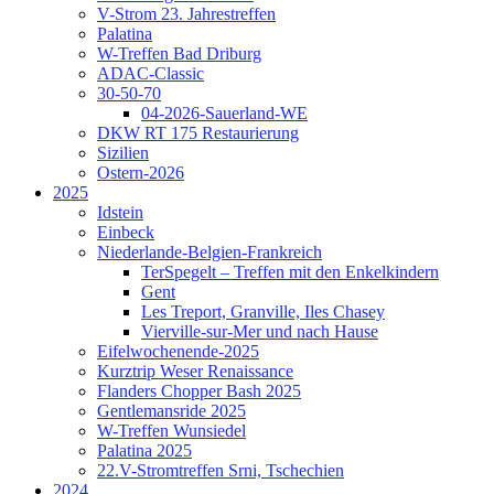
V-Strom 23. Jahrestreffen
Palatina
W-Treffen Bad Driburg
ADAC-Classic
30-50-70
04-2026-Sauerland-WE
DKW RT 175 Restaurierung
Sizilien
Ostern-2026
2025
Idstein
Einbeck
Niederlande-Belgien-Frankreich
TerSpegelt – Treffen mit den Enkelkindern
Gent
Les Treport, Granville, Iles Chasey
Vierville-sur-Mer und nach Hause
Eifelwochenende-2025
Kurztrip Weser Renaissance
Flanders Chopper Bash 2025
Gentlemansride 2025
W-Treffen Wunsiedel
Palatina 2025
22.V-Stromtreffen Srni, Tschechien
2024