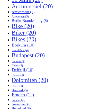
Accumersiel
(20)
Amsterdam
(7)
Antwerpen
(5)
Berlin-Brandenburg
(8)
Bike
(20)
Biker
(20)
Bikes
(20)
Borkum
(10)
Brunsbüttel
(4)
Budapest
(20)
Burkana
(4)
Calais
(5)
Delfzijl
(10)
Dieppe
(4)
Dolomiten
(20)
Dover
(4)
Dänemark
(5)
Emden
(11)
Fécamp
(4)
Groningen
(6)
Helgoland
(6)