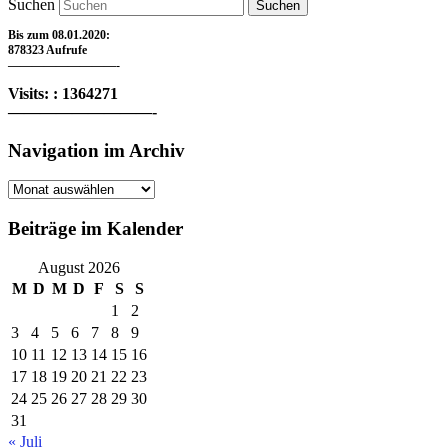
Suchen
Bis zum 08.01.2020:
878323 Aufrufe
—————————-
Visits: : 1364271
—————————-
Navigation im Archiv
Navigation
im
Archiv
Beiträge im Kalender
August 2026
M
D
M
D
F
S
S
1
2
3
4
5
6
7
8
9
10
11
12
13
14
15
16
17
18
19
20
21
22
23
24
25
26
27
28
29
30
31
« Juli