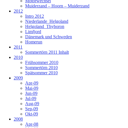
Motorwechsel
Muiderzand – Hoorn – Muiderzand
2012
Intro 2012
Niederlande_Helgoland
Helgoland_Thyboron
Limfjord
Dänemark und Schweden
Homerun
2011
Sommertörn 2011 Inhalt
2010
Frühsommer 2010
Sommertörn 2010
Spätsommer 2010
2009
Apr-09
Mai-09
Jun-09
Jul-09
Aug-09
Sep-09
Okt-09
2008
Apr-08