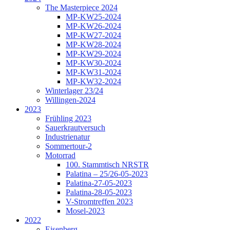
The Masterpiece 2024
MP-KW25-2024
MP-KW26-2024
MP-KW27-2024
MP-KW28-2024
MP-KW29-2024
MP-KW30-2024
MP-KW31-2024
MP-KW32-2024
Winterlager 23/24
Willingen-2024
2023
Frühling 2023
Sauerkrautversuch
Industrienatur
Sommertour-2
Motorrad
100. Stammtisch NRSTR
Palatina – 25/26-05-2023
Palatina-27-05-2023
Palatina-28-05-2023
V-Stromtreffen 2023
Mosel-2023
2022
Eisenberg