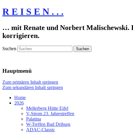
R E I S E N . . .
… mit Renate und Norbert Malischewski. De
korrigieren.
Suchen
Hauptmenü
Zum primären Inhalt springen
Zum sekundären Inhalt springen
Home
2026
Mellerberg Hütte Eifel
V-Strom 23. Jahrestreffen
Palatina
W-Treffen Bad Driburg
ADAC-Classic