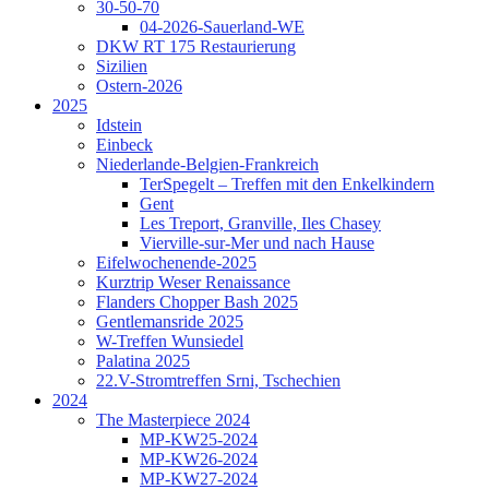
30-50-70
04-2026-Sauerland-WE
DKW RT 175 Restaurierung
Sizilien
Ostern-2026
2025
Idstein
Einbeck
Niederlande-Belgien-Frankreich
TerSpegelt – Treffen mit den Enkelkindern
Gent
Les Treport, Granville, Iles Chasey
Vierville-sur-Mer und nach Hause
Eifelwochenende-2025
Kurztrip Weser Renaissance
Flanders Chopper Bash 2025
Gentlemansride 2025
W-Treffen Wunsiedel
Palatina 2025
22.V-Stromtreffen Srni, Tschechien
2024
The Masterpiece 2024
MP-KW25-2024
MP-KW26-2024
MP-KW27-2024