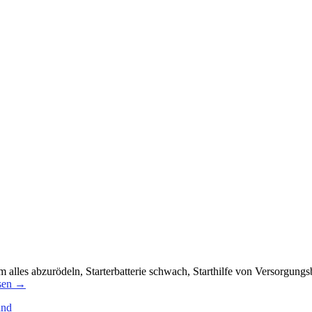
alles abzurödeln, Starterbatterie schwach, Starthilfe von Versorgungs
sen
→
and