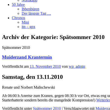
Nordkapp
50 Jahre
Ibbenbüren
Der längste Tag …
Chronos
Mini
itn – gpx
Archiv der Kategorie:
Spätsommer 2010
Spätsommer 2010
Muiderzand Krantermin
Veröffentlicht am
13. November 2010
von
wp_admin
Samstag, den 13.11.2010
Renate und Norbert Malischewski
Ab 06:00 h Anreise zum Kranen, gegen 08:30 h vor Ort, etwas eng um 
Starterbatterie sondern bereits die mangelnde Kompression!)
Weiterle
Veröffentlicht unter
Spätsommer 2010
|
Verschlagwortet mit
Muiderz