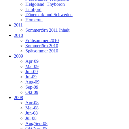
Helgoland_Thyboron
Limfjord
Dänemark und Schweden
Homerun
2011
Sommertörn 2011 Inhalt
2010
Frühsommer 2010
Sommertörn 2010
Spätsommer 2010
2009
Apr-09
Mai-09
Jun-09
Jul-09
Aug-09
Sep-09
Okt-09
2008
Apr-08
Mai-08
Jun-08
Jul-08
Aug/Sep-08
Okt/Nov-08