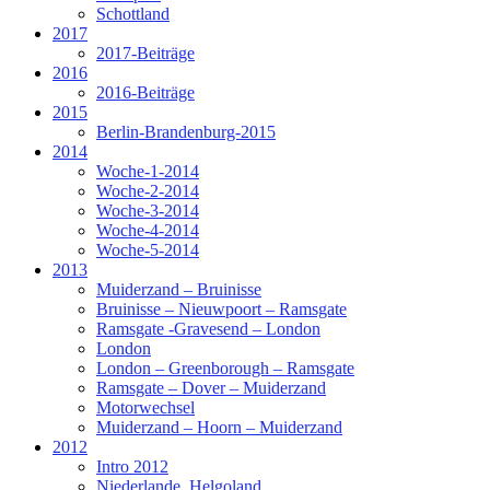
Schottland
2017
2017-Beiträge
2016
2016-Beiträge
2015
Berlin-Brandenburg-2015
2014
Woche-1-2014
Woche-2-2014
Woche-3-2014
Woche-4-2014
Woche-5-2014
2013
Muiderzand – Bruinisse
Bruinisse – Nieuwpoort – Ramsgate
Ramsgate -Gravesend – London
London
London – Greenborough – Ramsgate
Ramsgate – Dover – Muiderzand
Motorwechsel
Muiderzand – Hoorn – Muiderzand
2012
Intro 2012
Niederlande_Helgoland