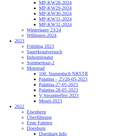
MP-KW28-2024
MP-KW29-2024
MP-KW30-2024
MP-KW31-2024
MP-KW32-2024
Winterlager 23/24
Willingen-2024
2023
Frühling 2023
Sauerkrautversuch
Industrienatur
Sommertour-2
Motorrad
100. Stammtisch NRSTR
Palatina – 25/26-05-2023
Palatina-27-05-2023
Palatina-28-05-2023
V-Stromtreffen 2023
Mosel-2023
2022
Eisenberg
Überführung
Erste Fahrten
Doesburg
Doesburg Info