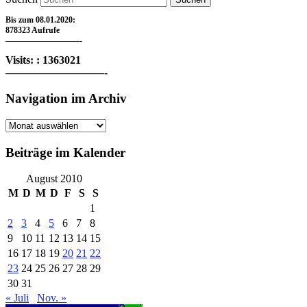
Bis zum 08.01.2020:
878323 Aufrufe
—————————-
Visits: : 1363021
—————————-
Navigation im Archiv
Navigation
im
Archiv
Beiträge im Kalender
August 2010
M
D
M
D
F
S
S
1
2
3
4
5
6
7
8
9
10
11
12
13
14
15
16
17
18
19
20
21
22
23
24
25
26
27
28
29
30
31
« Juli
Nov. »