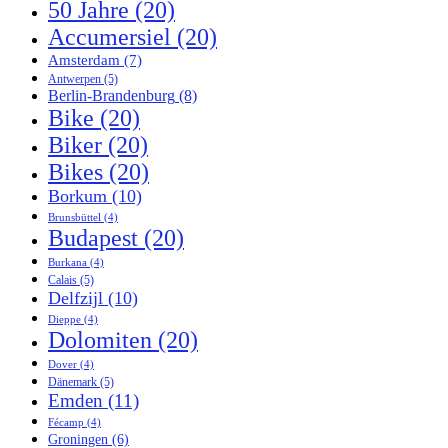
50 Jahre
(20)
Accumersiel
(20)
Amsterdam
(7)
Antwerpen
(5)
Berlin-Brandenburg
(8)
Bike
(20)
Biker
(20)
Bikes
(20)
Borkum
(10)
Brunsbüttel
(4)
Budapest
(20)
Burkana
(4)
Calais
(5)
Delfzijl
(10)
Dieppe
(4)
Dolomiten
(20)
Dover
(4)
Dänemark
(5)
Emden
(11)
Fécamp
(4)
Groningen
(6)