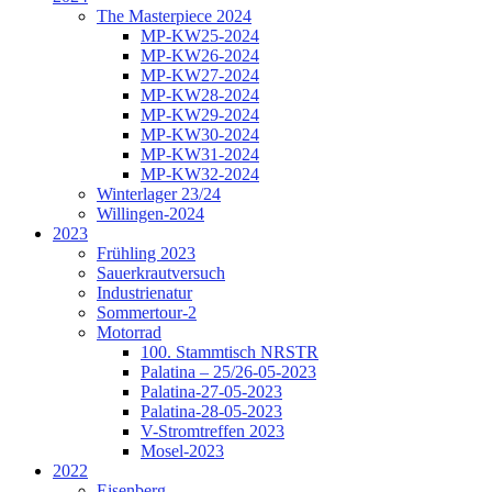
The Masterpiece 2024
MP-KW25-2024
MP-KW26-2024
MP-KW27-2024
MP-KW28-2024
MP-KW29-2024
MP-KW30-2024
MP-KW31-2024
MP-KW32-2024
Winterlager 23/24
Willingen-2024
2023
Frühling 2023
Sauerkrautversuch
Industrienatur
Sommertour-2
Motorrad
100. Stammtisch NRSTR
Palatina – 25/26-05-2023
Palatina-27-05-2023
Palatina-28-05-2023
V-Stromtreffen 2023
Mosel-2023
2022
Eisenberg