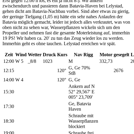
Erst gegen 12:00 h los, es eilt ja nicht 8-). Wir ankern
zwischendurch und passieren dann Batavia-Haven bei Lelystad,
gehen dicht am Batavia-Nachbau vorbei.
Sind aber etwas zu gierig,
der geringe Tiefgang (1,05 m) hätte ein sehr nahes Anlaufen der
Batavia möglich gemacht, leider ist jedoch alles verkrautet, was von
oben nicht zu sehen war, Wasserpflanzen wickeln sich um den
Propeller und nehmen fast die gesamte Moterleistung auf, immerhin
19 PS! Wir haben ca. 20′ zu tun das Zeug wieder los zu werden.
Immerhin geht es ohne tauchen. Lelystad erreichen wir spät.
Zeit
Wind
Wetter
Druck
Kurs
Nav Rigg
Motor
gesegelt
L
12:00
W 5
_8/8
1023
M
332,73
2
G, Ge 70%
12:15
120°
2676
StB
14:00
W 4
120°
G, Ge
Ankern auf N
15:30
52° 29,567' E
005° 23,709'
Ge, Batavia
17:30
Haven
Schraube mit
18:30
Wasserpflanzen
blockiert
19:00
Schraube frei