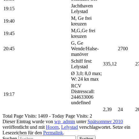
Jachthaven
19:15
Lelystad
M, Ge frei
19:40
kreuzen
M,G,Ge frei
19:45
kreuzen
G, Ge
20:45
Wende/Halse-
2700
manöver
Schiff fest:
335,12
2
Lelystad
Ø 3,0; 8,0 max;
W: 24 kn max
RCV
Distresscall:
19:17
244633006
undefined
2,39
24
2
Total Page Visits: 1469 - Today Page Visits: 2
Dieser Eintrag wurde von
wp_admin
unter
Spätsommer 2010
veröffentlicht und mit
Hoorn
,
Lelystad
verschlagwortet. Setze ein
Lesezeichen für den
Permalink
.
Suchen