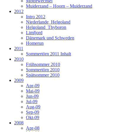
Motorwechsel
Muiderzand – Hoorn – Muiderzand
2012
Intro 2012
Niederlande_Helgoland
Helgoland_Thyboron
Limfjord
Dänemark und Schweden
Homerun
2011
Sommertörn 2011 Inhalt
2010
Frühsommer 2010
Sommertörn 2010
Spätsommer 2010
2009
Apr-09
Mai-09
Jun-09
Jul-09
Aug-09
Sep-09
Okt-09
2008
Apr-08