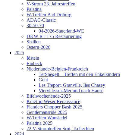
V-Strom 23. Jahrestreffen
Palatina
W-Treffen Bad Driburg
ADAC-Classic
30-50-70
04-2026-Sauerland-WE
DKW RT 175 Restaurierung
Sizilien
Ostern-2026
2025
Idstein
Einbeck
Niederlande-Belgien-Frankreich
TerSpegelt – Treffen mit den Enkelkindern
Gent
Les Treport, Granville, Iles Chasey
Vierville-sur-Mer und nach Hause
Eifelwochenende-2025
Kurztrip Weser Renaissance
Flanders Chopper Bash 2025
Gentlemansride 2025
W-Treffen Wunsiedel
Palatina 2025
22.V-Stromtreffen Srni, Tschechien
2024