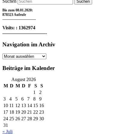
Suchen
Bis zum 08.01.2020:
878323 Aufrufe
—————————-
Visits: : 1362974
—————————-
Navigation im Archiv
Navigation
im
Archiv
Beiträge im Kalender
August 2026
M
D
M
D
F
S
S
1
2
3
4
5
6
7
8
9
10
11
12
13
14
15
16
17
18
19
20
21
22
23
24
25
26
27
28
29
30
31
« Juli