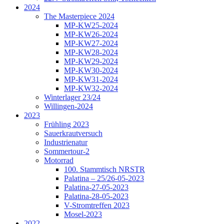
2024
The Masterpiece 2024
MP-KW25-2024
MP-KW26-2024
MP-KW27-2024
MP-KW28-2024
MP-KW29-2024
MP-KW30-2024
MP-KW31-2024
MP-KW32-2024
Winterlager 23/24
Willingen-2024
2023
Frühling 2023
Sauerkrautversuch
Industrienatur
Sommertour-2
Motorrad
100. Stammtisch NRSTR
Palatina – 25/26-05-2023
Palatina-27-05-2023
Palatina-28-05-2023
V-Stromtreffen 2023
Mosel-2023
2022