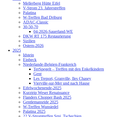
Mellerberg Hütte Eifel
V-Strom 23. Jahrestreffen
Palatina
W-Treffen Bad Driburg
ADAC-Classic
30-50-70
04-2026-Sauerland-WE
DKW RT 175 Restaurierung
Sizilien
Ostern-2026
2025
Idstein
Einbeck
Niederlande-Belgien-Frankreich
TerSpegelt – Treffen mit den Enkelkindern
Gent
Les Treport, Granville, Iles Chasey
Vierville-sur-Mer und nach Hause
Eifelwochenende-2025
Kurztrip Weser Renaissance
Flanders Chopper Bash 2025
Gentlemansride 2025
W-Treffen Wunsiedel
Palatina 2025
22.V-Stromtreffen Srni, Tschechien