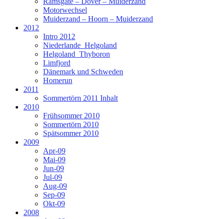
Ramsgate – Dover – Muiderzand
Motorwechsel
Muiderzand – Hoorn – Muiderzand
2012
Intro 2012
Niederlande_Helgoland
Helgoland_Thyboron
Limfjord
Dänemark und Schweden
Homerun
2011
Sommertörn 2011 Inhalt
2010
Frühsommer 2010
Sommertörn 2010
Spätsommer 2010
2009
Apr-09
Mai-09
Jun-09
Jul-09
Aug-09
Sep-09
Okt-09
2008