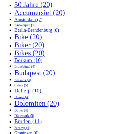
50 Jahre
(20)
Accumersiel
(20)
Amsterdam
(7)
Antwerpen
(5)
Berlin-Brandenburg
(8)
Bike
(20)
Biker
(20)
Bikes
(20)
Borkum
(10)
Brunsbüttel
(4)
Budapest
(20)
Burkana
(4)
Calais
(5)
Delfzijl
(10)
Dieppe
(4)
Dolomiten
(20)
Dover
(4)
Dänemark
(5)
Emden
(11)
Fécamp
(4)
Groningen
(6)