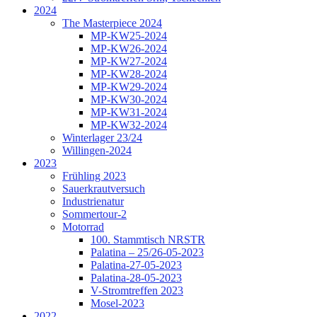
2024
The Masterpiece 2024
MP-KW25-2024
MP-KW26-2024
MP-KW27-2024
MP-KW28-2024
MP-KW29-2024
MP-KW30-2024
MP-KW31-2024
MP-KW32-2024
Winterlager 23/24
Willingen-2024
2023
Frühling 2023
Sauerkrautversuch
Industrienatur
Sommertour-2
Motorrad
100. Stammtisch NRSTR
Palatina – 25/26-05-2023
Palatina-27-05-2023
Palatina-28-05-2023
V-Stromtreffen 2023
Mosel-2023
2022