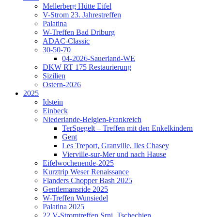
Mellerberg Hütte Eifel
V-Strom 23. Jahrestreffen
Palatina
W-Treffen Bad Driburg
ADAC-Classic
30-50-70
04-2026-Sauerland-WE
DKW RT 175 Restaurierung
Sizilien
Ostern-2026
2025
Idstein
Einbeck
Niederlande-Belgien-Frankreich
TerSpegelt – Treffen mit den Enkelkindern
Gent
Les Treport, Granville, Iles Chasey
Vierville-sur-Mer und nach Hause
Eifelwochenende-2025
Kurztrip Weser Renaissance
Flanders Chopper Bash 2025
Gentlemansride 2025
W-Treffen Wunsiedel
Palatina 2025
22.V-Stromtreffen Srni, Tschechien