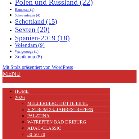
Polen und Russland
(22)
Ramsgate
(5)
Scheveningen
(4)
Schottland
(15)
Sexten
(20)
Spanien-2019
(18)
Volendam
(9)
Wangerooge
(5)
Zoutkamp
(8)
Mit Stolz präsentiert von WordPress
MENU
HOME
2026
MELLERBERG HÜTTE EIFEL
V-STROM 23. JAHRESTREFFEN
PALATINA
W-TREFFEN BAD DRIBURG
ADAC-CLASSIC
30-50-70