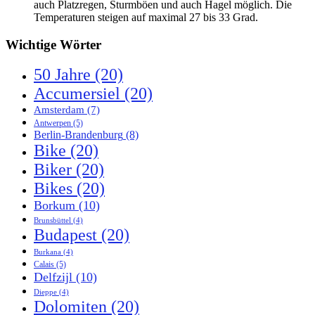
auch Platzregen, Sturmböen und auch Hagel möglich. Die
Temperaturen steigen auf maximal 27 bis 33 Grad.
Wichtige Wörter
50 Jahre
(20)
Accumersiel
(20)
Amsterdam
(7)
Antwerpen
(5)
Berlin-Brandenburg
(8)
Bike
(20)
Biker
(20)
Bikes
(20)
Borkum
(10)
Brunsbüttel
(4)
Budapest
(20)
Burkana
(4)
Calais
(5)
Delfzijl
(10)
Dieppe
(4)
Dolomiten
(20)