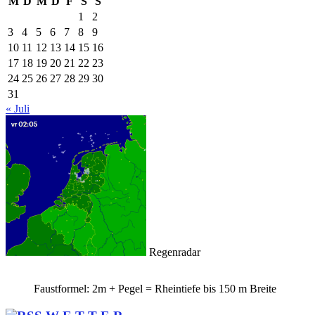
M
D
M
D
F
S
S
1
2
3
4
5
6
7
8
9
10
11
12
13
14
15
16
17
18
19
20
21
22
23
24
25
26
27
28
29
30
31
« Juli
Regenradar
Faustformel: 2m + Pegel = Rheintiefe bis 150 m Breite