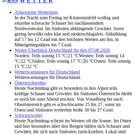
W E T T E R
Allgemeine Wetterlage
In der Nacht zum Freitag im Küstenumfeld wolkig und
einzelne schwache Schauer bei nachlassendem
Nordwestwind. Im Südosten abklingende Gewitter. Sonst
gering bewölkt oder klar und niederschlagsfrei. Abkühlung
auf 17 bis 12 Grad mit den höchsten Werten am Inn, in
Mittelgebirgstälern bis 7 Grad.
Wetter-Überblick Deutschland für den 07.08.2026
Norden: Teils sonnig 15 °C/21 °CWesten: Teils sonnig 14
°C/22 °CSüden: Teils sonnig 17 °C/26 °COsten: Teils sonnig
15 °C/22 °C
Wetterwarnungen für Deutschland
Wetterwarnungen für Deutschland.
Österreichwetter
Heute Nachmittag gibt es besonders in den Alpen teils
kräftige Schauer und Gewitter. Im Südosten Österreichs bleibt
es noch bis zum Abend trocken. Von Vorarlberg bis nach
Oberösterreich gibt es schwülwarme 25 bis 27, sonst im
Osten und Südosten weiterhin heiße 30 bis 37 Grad.
Schweizwetter
Heute Nachmittag scheint im Westen oft die Sonne. Im Osten
und hier besonders über den Bergen bilden sich Schauer und
Gewitter, die sich nach Südosten zurückziehen. Lokal sind