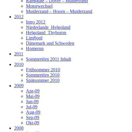
Ramsgate – Dover – Muiderzand
Motorwechsel
Muiderzand – Hoorn – Muiderzand
2012
Intro 2012
Niederlande_Helgoland
Helgoland_Thyboron
Limfjord
Dänemark und Schweden
Homerun
2011
Sommertörn 2011 Inhalt
2010
Frühsommer 2010
Sommertörn 2010
Spätsommer 2010
2009
Apr-09
Mai-09
Jun-09
Jul-09
Aug-09
Sep-09
Okt-09
2008