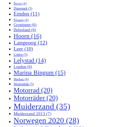
Dover
(4)
Dänemark
(5)
Emden
(11)
Fécamp
(4)
Groningen
(6)
Helgoland
(6)
Hoorn
(16)
Langeoog
(12)
Leer
(10)
Leiden
(5)
Lelystad
(14)
London
(6)
Marina Bingum
(15)
Marken
(4)
Medemblik
(5)
Motorrad
(20)
Motorräder
(20)
Muiderzand
(35)
Muiderzand 2013
(7)
Norwegen 2020
(28)