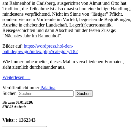
am Rahnenhof in Carlsberg, ausgerichtet von Almut und Otto hat
Tradition, die Teilnahme ist also quasi schon eine heilige Handlung,
mindestens verpflichtend. Nicht im Sinne von “lästiger” Pflicht,
sondern vielmehr Vorfreude im Vorfeld, begeisternde Begrüßungen,
Ausritte in erhebender Landschaft, Lagerf(r)euerromantik,
Reisegeschichten und dann Abschied mit der festen Zusage:
“Nächstes Jahr im Rahnenhof”.
Bilder auf:
https://wordpress.hol-den-
ball.de/piwigo/index.php?/category/182
Wie immer unbearbeitet, dieses Mal in verschiedenen Formaten,
sieht ziemlich durcheinander aus.
Weiterlesen
→
Veröffentlicht unter
Palatina
Suchen
Bis zum 08.01.2020:
878323 Aufrufe
—————————-
Visits: : 1362343
—————————-