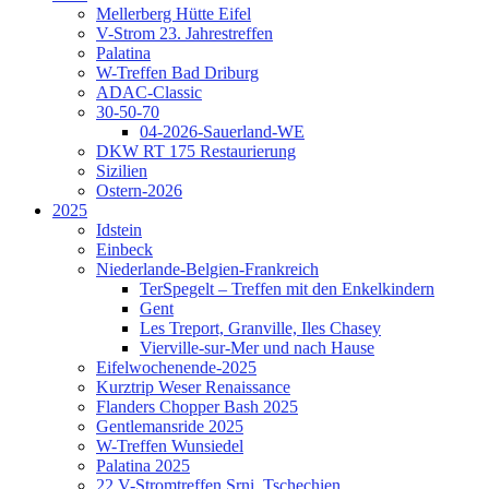
Mellerberg Hütte Eifel
V-Strom 23. Jahrestreffen
Palatina
W-Treffen Bad Driburg
ADAC-Classic
30-50-70
04-2026-Sauerland-WE
DKW RT 175 Restaurierung
Sizilien
Ostern-2026
2025
Idstein
Einbeck
Niederlande-Belgien-Frankreich
TerSpegelt – Treffen mit den Enkelkindern
Gent
Les Treport, Granville, Iles Chasey
Vierville-sur-Mer und nach Hause
Eifelwochenende-2025
Kurztrip Weser Renaissance
Flanders Chopper Bash 2025
Gentlemansride 2025
W-Treffen Wunsiedel
Palatina 2025
22.V-Stromtreffen Srni, Tschechien