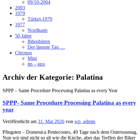
09/10-2004
2003
1979
Türkei-1979
1977
Nordkapp
50 Jahre
Ibbenbüren
Der längste Tag …
Chronos
Mini
itn – gpx
Archiv der Kategorie:
Palatina
SPPP – Same Procedure Processing Palatina as every Year
SPPP- Same Procedure Processing Palatina as every
year
Veröffentlicht am
31. Mai 2026
von
wp_admin
Pfingsten – Domenica Pentecostes, 49 Tage nach dem Ostersonntag.
Nun wir sind nicht so alt wie die Kirche, aber das Treffen der Biker