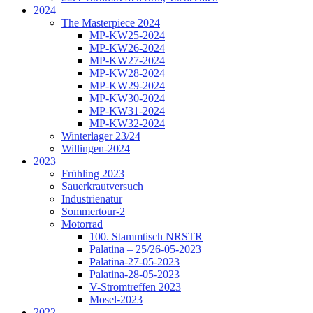
2024
The Masterpiece 2024
MP-KW25-2024
MP-KW26-2024
MP-KW27-2024
MP-KW28-2024
MP-KW29-2024
MP-KW30-2024
MP-KW31-2024
MP-KW32-2024
Winterlager 23/24
Willingen-2024
2023
Frühling 2023
Sauerkrautversuch
Industrienatur
Sommertour-2
Motorrad
100. Stammtisch NRSTR
Palatina – 25/26-05-2023
Palatina-27-05-2023
Palatina-28-05-2023
V-Stromtreffen 2023
Mosel-2023
2022