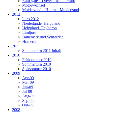
Ramsgate – Dover – Muiderzand
Motorwechsel
Muiderzand – Hoorn – Muiderzand
2012
Intro 2012
Niederlande_Helgoland
Helgoland_Thyboron
Limfjord
Dänemark und Schweden
Homerun
2011
Sommertörn 2011 Inhalt
2010
Frühsommer 2010
Sommertörn 2010
Spätsommer 2010
2009
Apr-09
Mai-09
Jun-09
Jul-09
Aug-09
Sep-09
Okt-09
2008