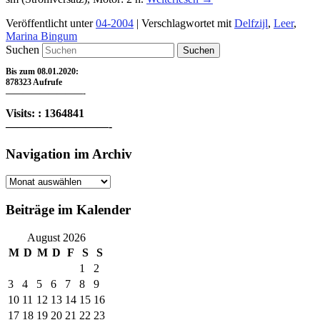
Veröffentlicht unter
04-2004
|
Verschlagwortet mit
Delfzijl
,
Leer
,
Marina Bingum
Suchen
Bis zum 08.01.2020:
878323 Aufrufe
—————————-
Visits: : 1364841
—————————-
Navigation im Archiv
Navigation
im
Archiv
Beiträge im Kalender
August 2026
M
D
M
D
F
S
S
1
2
3
4
5
6
7
8
9
10
11
12
13
14
15
16
17
18
19
20
21
22
23