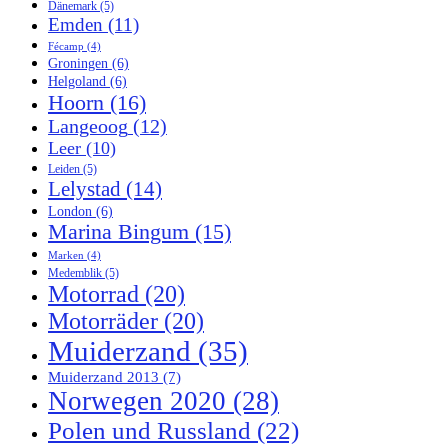
Dänemark
(5)
Emden
(11)
Fécamp
(4)
Groningen
(6)
Helgoland
(6)
Hoorn
(16)
Langeoog
(12)
Leer
(10)
Leiden
(5)
Lelystad
(14)
London
(6)
Marina Bingum
(15)
Marken
(4)
Medemblik
(5)
Motorrad
(20)
Motorräder
(20)
Muiderzand
(35)
Muiderzand 2013
(7)
Norwegen 2020
(28)
Polen und Russland
(22)