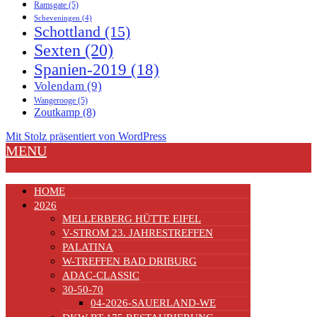
Ramsgate
(5)
Scheveningen
(4)
Schottland
(15)
Sexten
(20)
Spanien-2019
(18)
Volendam
(9)
Wangerooge
(5)
Zoutkamp
(8)
Mit Stolz präsentiert von WordPress
MENU
HOME
2026
MELLERBERG HÜTTE EIFEL
V-STROM 23. JAHRESTREFFEN
PALATINA
W-TREFFEN BAD DRIBURG
ADAC-CLASSIC
30-50-70
04-2026-SAUERLAND-WE