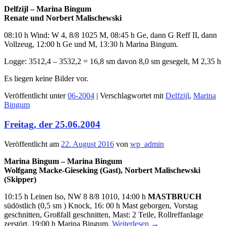
Delfzijl – Marina Bingum
Renate und Norbert Malischewski
08:10 h Wind: W 4, 8/8 1025 M, 08:45 h Ge, dann G Reff II, dann
Vollzeug, 12:00 h Ge und M, 13:30 h Marina Bingum.
Logge: 3512,4 – 3532,2 = 16,8 sm davon 8,0 sm gesegelt, M 2,35 h
Es liegen keine Bilder vor.
Veröffentlicht unter
06-2004
|
Verschlagwortet mit
Delfzijl
,
Marina
Bingum
Freitag, der 25.06.2004
Veröffentlicht am
22. August 2016
von
wp_admin
Marina Bingum – Marina Bingum
Wolfgang Macke-Gieseking (Gast), Norbert Malischewski
(Skipper)
10:15 h Leinen lso, NW 8 8/8 1010, 14:00 h
MASTBRUCH
südöstlich (0,5 sm ) Knock, 16: 00 h Mast geborgen, Vorstag
geschnitten, Großfall geschnitten, Mast: 2 Teile, Rollreffanlage
zerstört, 19:00 h Marina Bingum.
Weiterlesen
→