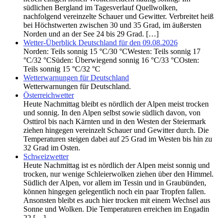
südlichen Bergland im Tagesverlauf Quellwolken,
nachfolgend vereinzelte Schauer und Gewitter. Verbreitet heiß
bei Höchstwerten zwischen 30 und 35 Grad, im äußersten
Norden und an der See 24 bis 29 Grad. […]
Wetter-Überblick Deutschland für den 09.08.2026
Norden: Teils sonnig 15 °C/30 °CWesten: Teils sonnig 17
°C/32 °CSüden: Überwiegend sonnig 16 °C/33 °COsten:
Teils sonnig 15 °C/32 °C
Wetterwarnungen für Deutschland
Wetterwarnungen für Deutschland.
Österreichwetter
Heute Nachmittag bleibt es nördlich der Alpen meist trocken
und sonnig. In den Alpen selbst sowie südlich davon, von
Osttirol bis nach Kärnten und in den Westen der Steiermark
ziehen hingegen vereinzelt Schauer und Gewitter durch. Die
Temperaturen steigen dabei auf 25 Grad im Westen bis hin zu
32 Grad im Osten.
Schweizwetter
Heute Nachmittag ist es nördlich der Alpen meist sonnig und
trocken, nur wenige Schleierwolken ziehen über den Himmel.
Südlich der Alpen, vor allem im Tessin und in Graubünden,
können hingegen gelegentlich noch ein paar Tropfen fallen.
Ansonsten bleibt es auch hier trocken mit einem Wechsel aus
Sonne und Wolken. Die Temperaturen erreichen im Engadin
22 […]