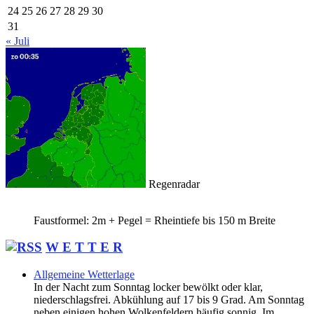
24
25
26
27
28
29
30
31
« Juli
Regenradar
Faustformel: 2m + Pegel = Rheintiefe bis 150 m Breite
W E T T E R
Allgemeine Wetterlage
In der Nacht zum Sonntag locker bewölkt oder klar,
niederschlagsfrei. Abkühlung auf 17 bis 9 Grad. Am Sonntag
neben einigen hohen Wolkenfeldern häufig sonnig. Im