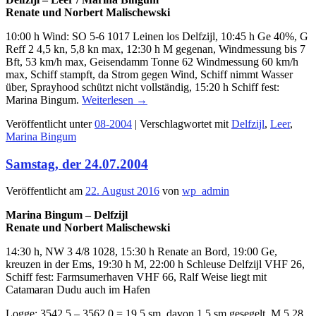
Renate und Norbert Malischewski
10:00 h Wind: SO 5-6 1017 Leinen los Delfzijl, 10:45 h Ge 40%, G
Reff 2 4,5 kn, 5,8 kn max, 12:30 h M gegenan, Windmessung bis 7
Bft, 53 km/h max, Geisendamm Tonne 62 Windmessung 60 km/h
max, Schiff stampft, da Strom gegen Wind, Schiff nimmt Wasser
über, Sprayhood schützt nicht vollständig, 15:20 h Schiff fest:
Marina Bingum.
Weiterlesen
→
Veröffentlicht unter
08-2004
|
Verschlagwortet mit
Delfzijl
,
Leer
,
Marina Bingum
Samstag, der 24.07.2004
Veröffentlicht am
22. August 2016
von
wp_admin
Marina Bingum – Delfzijl
Renate und Norbert Malischewski
14:30 h, NW 3 4/8 1028, 15:30 h Renate an Bord, 19:00 Ge,
kreuzen in der Ems, 19:30 h M, 22:00 h Schleuse Delfzijl VHF 26,
Schiff fest: Farmsumerhaven VHF 66, Ralf Weise liegt mit
Catamaran Dudu auch im Hafen
Logge: 3542,5 – 3562,0 = 19,5 sm, davon 1,5 sm gesegelt, M 5,28