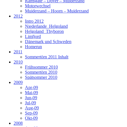
Ramsgate – Dover – Muiderzand
Motorwechsel
Muiderzand – Hoorn – Muiderzand
2012
Intro 2012
Niederlande_Helgoland
Helgoland_Thyboron
Limfjord
Dänemark und Schweden
Homerun
2011
Sommertörn 2011 Inhalt
2010
Frühsommer 2010
Sommertörn 2010
Spätsommer 2010
2009
Apr-09
Mai-09
Jun-09
Jul-09
Aug-09
Sep-09
Okt-09
2008