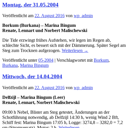
Montag, der 31.05.2004
Veröffentlicht am
22. August 2016
von
wp_admin
Borkum (Burkana) – Marina Bingum
Renate, Lennart und Norbert Malischewski
Die Tide erzwingt frühes Aufstehen, wir legen im Regen ab,
schlechte Sicht, es bessert sich mit der Dämmerung. Später Segel am
Steg zum Trocknen aufgezogen.
Weiterlesen
→
Veröffentlicht unter
05-2004
|
Verschlagwortet mit
Borkum
,
Burkana
,
Marina Bingum
Mittwoch, der 14.04.2004
Veröffentlicht am
22. August 2016
von
wp_admin
Delfzijl – Marina Bingum (Leer)
Renate, Lennart, Norbert Malischewski
09:00 h Nebel, Blister am Steg getestet, Änderungen an der
Schotführung notwendig, ab Delfzijl 14:30 h, wenig Wind 2 Bft,
Schiff fest: Marina Bingum 17:05 h, Logge: 3274,8 – 3282,0 = 7,2
sm (Stromversatz), Motor: 2 h.
Weiterlesen
→