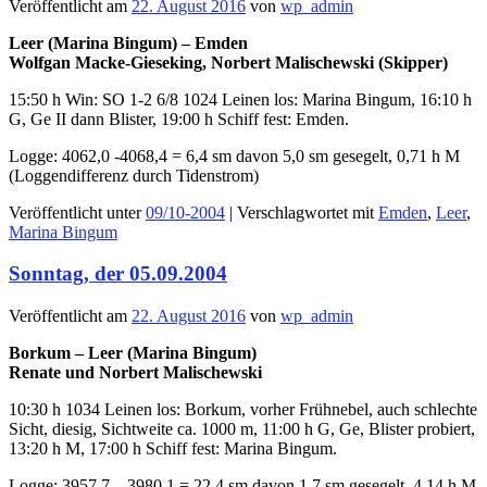
Veröffentlicht am
22. August 2016
von
wp_admin
Leer (Marina Bingum) – Emden
Wolfgan Macke-Gieseking, Norbert Malischewski (Skipper)
15:50 h Win: SO 1-2 6/8 1024 Leinen los: Marina Bingum, 16:10 h
G, Ge II dann Blister, 19:00 h Schiff fest: Emden.
Logge: 4062,0 -4068,4 = 6,4 sm davon 5,0 sm gesegelt, 0,71 h M
(Loggendifferenz durch Tidenstrom)
Veröffentlicht unter
09/10-2004
|
Verschlagwortet mit
Emden
,
Leer
,
Marina Bingum
Sonntag, der 05.09.2004
Veröffentlicht am
22. August 2016
von
wp_admin
Borkum – Leer (Marina Bingum)
Renate und Norbert Malischewski
10:30 h 1034 Leinen los: Borkum, vorher Frühnebel, auch schlechte
Sicht, diesig, Sichtweite ca. 1000 m, 11:00 h G, Ge, Blister probiert,
13:20 h M, 17:00 h Schiff fest: Marina Bingum.
Logge: 3957,7 – 3980,1 = 22,4 sm davon 1,7 sm gesegelt, 4,14 h M