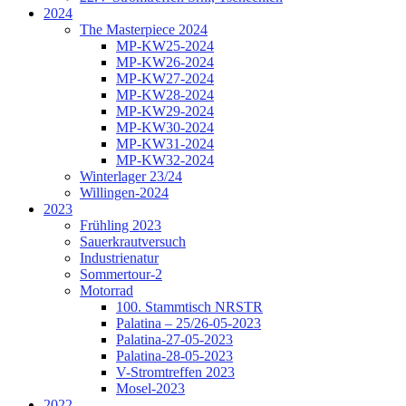
2024
The Masterpiece 2024
MP-KW25-2024
MP-KW26-2024
MP-KW27-2024
MP-KW28-2024
MP-KW29-2024
MP-KW30-2024
MP-KW31-2024
MP-KW32-2024
Winterlager 23/24
Willingen-2024
2023
Frühling 2023
Sauerkrautversuch
Industrienatur
Sommertour-2
Motorrad
100. Stammtisch NRSTR
Palatina – 25/26-05-2023
Palatina-27-05-2023
Palatina-28-05-2023
V-Stromtreffen 2023
Mosel-2023
2022