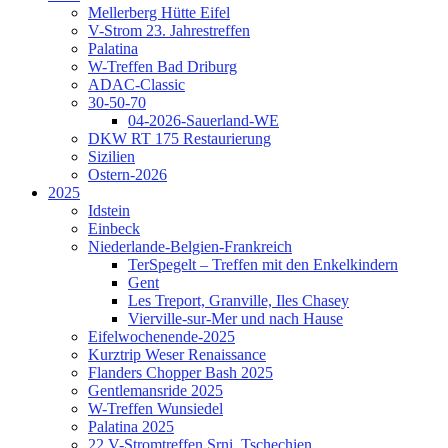
Mellerberg Hütte Eifel
V-Strom 23. Jahrestreffen
Palatina
W-Treffen Bad Driburg
ADAC-Classic
30-50-70
04-2026-Sauerland-WE
DKW RT 175 Restaurierung
Sizilien
Ostern-2026
2025
Idstein
Einbeck
Niederlande-Belgien-Frankreich
TerSpegelt – Treffen mit den Enkelkindern
Gent
Les Treport, Granville, Iles Chasey
Vierville-sur-Mer und nach Hause
Eifelwochenende-2025
Kurztrip Weser Renaissance
Flanders Chopper Bash 2025
Gentlemansride 2025
W-Treffen Wunsiedel
Palatina 2025
22.V-Stromtreffen Srni, Tschechien