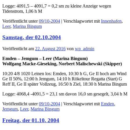
Logge: 4091,5 – 4091,7 = 0,2 sm zu kleine Anzeige wegen
Tidenstrom, 1,06 h M
Veröffentlicht unter
09/10-2004
|
Verschlagwortet mit
Innenhafen
,
Leer
,
Marina Bingum
Samstag, der 02.10.2004
Veröffentlicht am
22. August 2016
von
wp_admin
Emden – Jemgum – Leer (Marina Bingum)
Wolfgang Macke-Gieseking, Norbert Malischewski (Skipper)
10:20 4/8 1020 Leinen los: Emden, 10:30 h G, Ge II hoch am Wind
Ge II 50%, 12:00 h Jemgum, 14:10 h Rökeltour Regatta (Start) G
Reff II, Ge II später Vollzeug, 16:50 h Ziel, 18:30 h Marina Bingum
Logge: 4068,4 -4091,5 = 23,1 sm davon 16,0 sm gesegelt, 3,04 h M
Veröffentlicht unter
09/10-2004
|
Verschlagwortet mit
Emden
,
Jemgum
,
Leer
,
Marina Bingum
Freitag, der 01.10. 2004