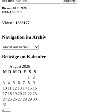
Suchen
Bis zum 08.01.2020:
878323 Aufrufe
—————————-
Visits: : 1365177
—————————-
Navigation im Archiv
Navigation
im
Archiv
Beiträge im Kalender
August 2026
M
D
M
D
F
S
S
1
2
3
4
5
6
7
8
9
10
11
12
13
14
15
16
17
18
19
20
21
22
23
24
25
26
27
28
29
30
31
« Juli