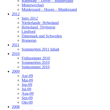
Ramsgate – Dover – Muiderzand
Motorwechsel
Muiderzand – Hoorn – Muiderzand
2012
Intro 2012
Niederlande_Helgoland
Helgoland_Thyboron
Limfjord
Dänemark und Schweden
Homerun
2011
Sommertörn 2011 Inhalt
2010
Frühsommer 2010
Sommertörn 2010
Spätsommer 2010
2009
Apr-09
Mai-09
Jun-09
Jul-09
Aug-09
Sep-09
Okt-09
2008