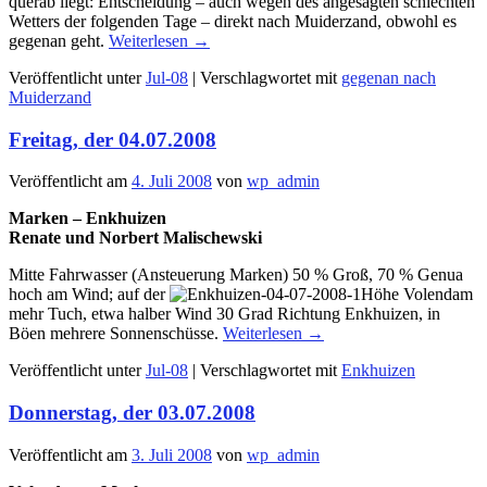
querab liegt: Entscheidung – auch wegen des angesagten schlechten
Wetters der folgenden Tage – direkt nach Muiderzand, obwohl es
gegenan geht.
Weiterlesen
→
Veröffentlicht unter
Jul-08
|
Verschlagwortet mit
gegenan nach
Muiderzand
Freitag, der 04.07.2008
Veröffentlicht am
4. Juli 2008
von
wp_admin
Marken – Enkhuizen
Renate und Norbert Malischewski
Mitte Fahrwasser (Ansteuerung Marken) 50 % Groß, 70 % Genua
hoch am Wind; auf der
Höhe Volendam
mehr Tuch, etwa halber Wind 30 Grad Richtung Enkhuizen, in
Böen mehrere Sonnenschüsse.
Weiterlesen
→
Veröffentlicht unter
Jul-08
|
Verschlagwortet mit
Enkhuizen
Donnerstag, der 03.07.2008
Veröffentlicht am
3. Juli 2008
von
wp_admin