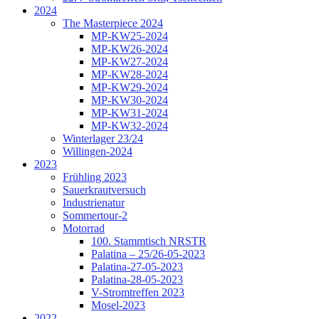
2024
The Masterpiece 2024
MP-KW25-2024
MP-KW26-2024
MP-KW27-2024
MP-KW28-2024
MP-KW29-2024
MP-KW30-2024
MP-KW31-2024
MP-KW32-2024
Winterlager 23/24
Willingen-2024
2023
Frühling 2023
Sauerkrautversuch
Industrienatur
Sommertour-2
Motorrad
100. Stammtisch NRSTR
Palatina – 25/26-05-2023
Palatina-27-05-2023
Palatina-28-05-2023
V-Stromtreffen 2023
Mosel-2023
2022