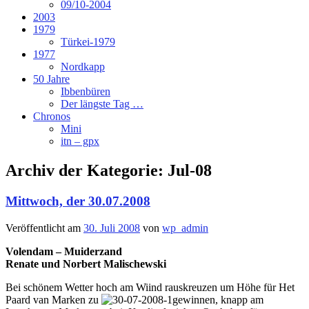
09/10-2004
2003
1979
Türkei-1979
1977
Nordkapp
50 Jahre
Ibbenbüren
Der längste Tag …
Chronos
Mini
itn – gpx
Archiv der Kategorie:
Jul-08
Mittwoch, der 30.07.2008
Veröffentlicht am
30. Juli 2008
von
wp_admin
Volendam – Muiderzand
Renate und Norbert Malischewski
Bei schönem Wetter hoch am Wiind rauskreuzen um Höhe für Het
Paard van Marken zu
gewinnen, knapp am