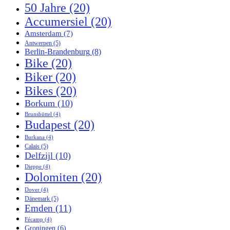
50 Jahre
(20)
Accumersiel
(20)
Amsterdam
(7)
Antwerpen
(5)
Berlin-Brandenburg
(8)
Bike
(20)
Biker
(20)
Bikes
(20)
Borkum
(10)
Brunsbüttel
(4)
Budapest
(20)
Burkana
(4)
Calais
(5)
Delfzijl
(10)
Dieppe
(4)
Dolomiten
(20)
Dover
(4)
Dänemark
(5)
Emden
(11)
Fécamp
(4)
Groningen
(6)