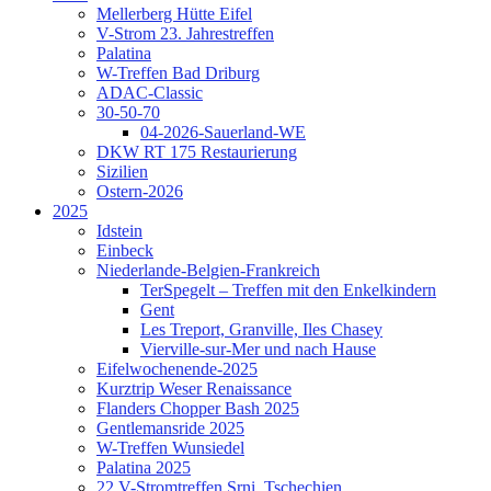
Mellerberg Hütte Eifel
V-Strom 23. Jahrestreffen
Palatina
W-Treffen Bad Driburg
ADAC-Classic
30-50-70
04-2026-Sauerland-WE
DKW RT 175 Restaurierung
Sizilien
Ostern-2026
2025
Idstein
Einbeck
Niederlande-Belgien-Frankreich
TerSpegelt – Treffen mit den Enkelkindern
Gent
Les Treport, Granville, Iles Chasey
Vierville-sur-Mer und nach Hause
Eifelwochenende-2025
Kurztrip Weser Renaissance
Flanders Chopper Bash 2025
Gentlemansride 2025
W-Treffen Wunsiedel
Palatina 2025
22.V-Stromtreffen Srni, Tschechien