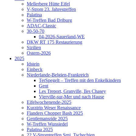
Mellerberg Hütte Eifel
V-Strom 23. Jahrestreffen
Palatina
W-Treffen Bad Driburg
ADAC-Classic
30-50-70
04-2026-Sauerland-WE
DKW RT 175 Restaurierung
Sizilien
Ostern-2026
2025
Idstein
Einbeck
Niederlande-Belgien-Frankreich
TerSpegelt – Treffen mit den Enkelkindern
Gent
Les Treport, Granville, Iles Chasey
Vierville-sur-Mer und nach Hause
Eifelwochenende-2025
Kurztrip Weser Renaissance
Flanders Chopper Bash 2025
Gentlemansride 2025
W-Treffen Wunsiedel
Palatina 2025
22.V-Stromtreffen Srni, Tschechien