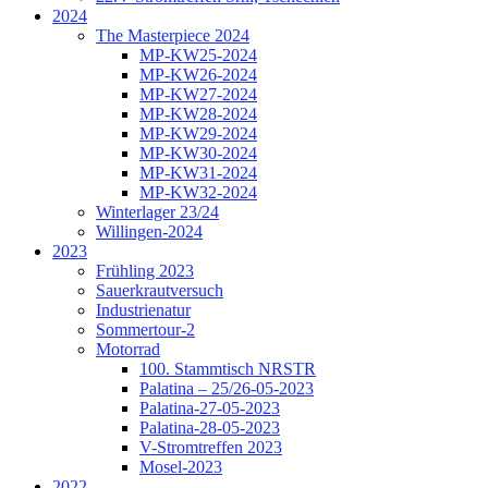
2024
The Masterpiece 2024
MP-KW25-2024
MP-KW26-2024
MP-KW27-2024
MP-KW28-2024
MP-KW29-2024
MP-KW30-2024
MP-KW31-2024
MP-KW32-2024
Winterlager 23/24
Willingen-2024
2023
Frühling 2023
Sauerkrautversuch
Industrienatur
Sommertour-2
Motorrad
100. Stammtisch NRSTR
Palatina – 25/26-05-2023
Palatina-27-05-2023
Palatina-28-05-2023
V-Stromtreffen 2023
Mosel-2023
2022