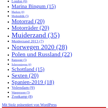
London
(6)
Marina Bingum
(15)
Marken
(4)
Medemblik
(5)
Motorrad
(20)
Motorräder
(20)
Muiderzand
(35)
Muiderzand 2013
(7)
Norwegen 2020
(28)
Polen und Russland
(22)
Ramsgate
(5)
Scheveningen
(4)
Schottland
(15)
Sexten
(20)
Spanien-2019
(18)
Volendam
(9)
Wangerooge
(5)
Zoutkamp
(8)
Mit Stolz präsentiert von WordPress