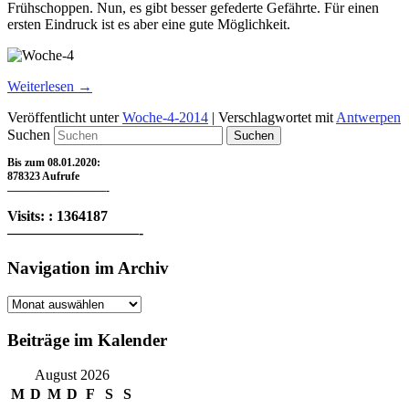
Frühschoppen. Nun, es gibt besser gefederte Gefährte. Für einen
ersten Eindruck ist es aber eine gute Möglichkeit.
Weiterlesen
→
Veröffentlicht unter
Woche-4-2014
|
Verschlagwortet mit
Antwerpen
Suchen
Bis zum 08.01.2020:
878323 Aufrufe
—————————-
Visits: : 1364187
—————————-
Navigation im Archiv
Navigation
im
Archiv
Beiträge im Kalender
August 2026
M
D
M
D
F
S
S