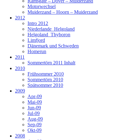
Ramsgate – Dover – Muiderzand
Motorwechsel
Muiderzand – Hoorn – Muiderzand
2012
Intro 2012
Niederlande_Helgoland
Helgoland_Thyboron
Limfjord
Dänemark und Schweden
Homerun
2011
Sommertörn 2011 Inhalt
2010
Frühsommer 2010
Sommertörn 2010
Spätsommer 2010
2009
Apr-09
Mai-09
Jun-09
Jul-09
Aug-09
Sep-09
Okt-09
2008