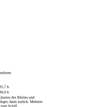
lenform:
35,7 h
36,6 h
 Queren des Rheins und
leger, dann zurück. Mehrere
zum Schiff.