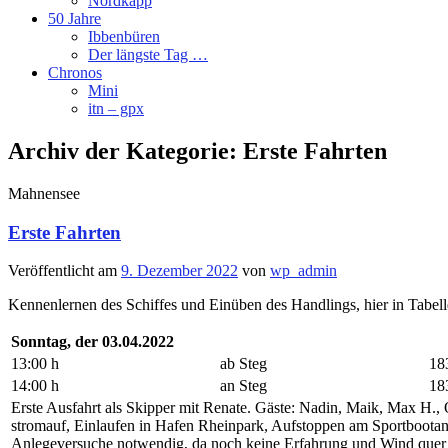
Nordkapp
50 Jahre
Ibbenbüren
Der längste Tag …
Chronos
Mini
itn – gpx
Archiv der Kategorie:
Erste Fahrten
Mahnensee
Erste Fahrten
Veröffentlicht am
9. Dezember 2022
von
wp_admin
Kennenlernen des Schiffes und Einüben des Handlings, hier in Tabel
Sonntag, der 03.04.2022
13:00 h
ab Steg
18
14:00 h
an Steg
18
Erste Ausfahrt als Skipper mit Renate. Gäste: Nadin, Maik, Max H.,
stromauf, Einlaufen in Hafen Rheinpark, Aufstoppen am Sportbootan
Anlegeversuche notwendig, da noch keine Erfahrung und Wind quer 