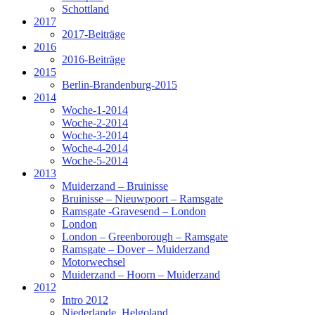
Schottland
2017
2017-Beiträge
2016
2016-Beiträge
2015
Berlin-Brandenburg-2015
2014
Woche-1-2014
Woche-2-2014
Woche-3-2014
Woche-4-2014
Woche-5-2014
2013
Muiderzand – Bruinisse
Bruinisse – Nieuwpoort – Ramsgate
Ramsgate -Gravesend – London
London
London – Greenborough – Ramsgate
Ramsgate – Dover – Muiderzand
Motorwechsel
Muiderzand – Hoorn – Muiderzand
2012
Intro 2012
Niederlande_Helgoland