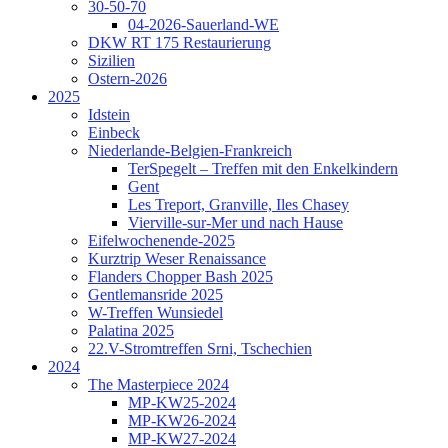
30-50-70
04-2026-Sauerland-WE
DKW RT 175 Restaurierung
Sizilien
Ostern-2026
2025
Idstein
Einbeck
Niederlande-Belgien-Frankreich
TerSpegelt – Treffen mit den Enkelkindern
Gent
Les Treport, Granville, Iles Chasey
Vierville-sur-Mer und nach Hause
Eifelwochenende-2025
Kurztrip Weser Renaissance
Flanders Chopper Bash 2025
Gentlemansride 2025
W-Treffen Wunsiedel
Palatina 2025
22.V-Stromtreffen Srni, Tschechien
2024
The Masterpiece 2024
MP-KW25-2024
MP-KW26-2024
MP-KW27-2024