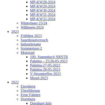
MP-KW28-2024
MP-KW29-2024
MP-KW30-2024
MP-KW31-2024
MP-KW32-2024
Winterlager 23/24
Willingen-2024
2023
Frühling 2023
Sauerkrautversuch
Industrienatur
Sommertour-2
Motorrad
100. Stammtisch NRSTR
Palatina – 25/26-05-2023
Palatina-27-05-2023
Palatina-28-05-2023
V-Stromtreffen 2023
Mosel-2023
2022
Eisenberg
Überführung
Erste Fahrten
Doesburg
Doesburg Info