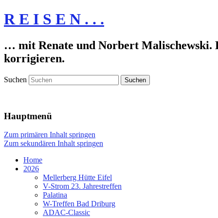
R E I S E N . . .
… mit Renate und Norbert Malischewski. De
korrigieren.
Suchen
Hauptmenü
Zum primären Inhalt springen
Zum sekundären Inhalt springen
Home
2026
Mellerberg Hütte Eifel
V-Strom 23. Jahrestreffen
Palatina
W-Treffen Bad Driburg
ADAC-Classic