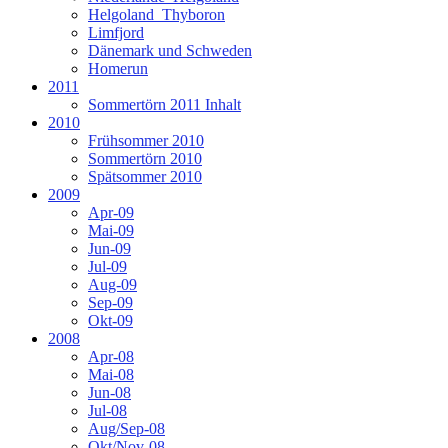
Helgoland_Thyboron
Limfjord
Dänemark und Schweden
Homerun
2011
Sommertörn 2011 Inhalt
2010
Frühsommer 2010
Sommertörn 2010
Spätsommer 2010
2009
Apr-09
Mai-09
Jun-09
Jul-09
Aug-09
Sep-09
Okt-09
2008
Apr-08
Mai-08
Jun-08
Jul-08
Aug/Sep-08
Okt/Nov-08