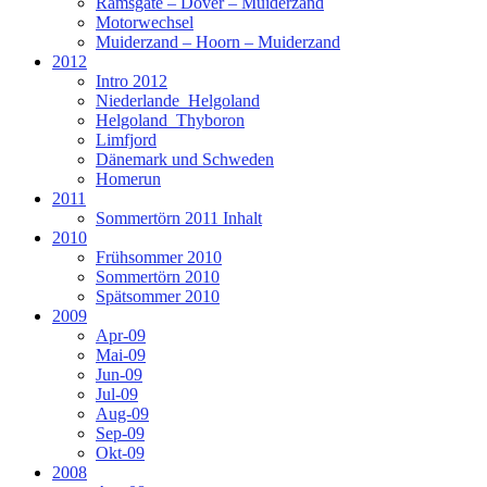
Ramsgate – Dover – Muiderzand
Motorwechsel
Muiderzand – Hoorn – Muiderzand
2012
Intro 2012
Niederlande_Helgoland
Helgoland_Thyboron
Limfjord
Dänemark und Schweden
Homerun
2011
Sommertörn 2011 Inhalt
2010
Frühsommer 2010
Sommertörn 2010
Spätsommer 2010
2009
Apr-09
Mai-09
Jun-09
Jul-09
Aug-09
Sep-09
Okt-09
2008