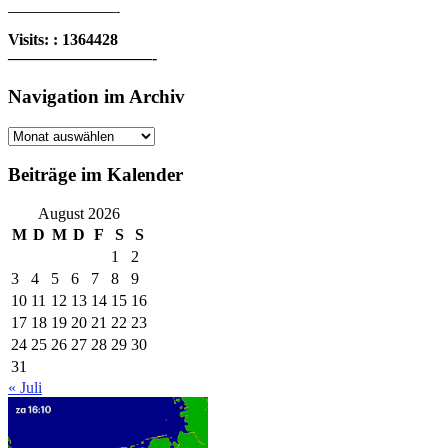
—————————-
Visits: : 1364428
—————————-
Navigation im Archiv
Navigation
im
Archiv
Beiträge im Kalender
August 2026
M
D
M
D
F
S
S
1
2
3
4
5
6
7
8
9
10
11
12
13
14
15
16
17
18
19
20
21
22
23
24
25
26
27
28
29
30
31
« Juli