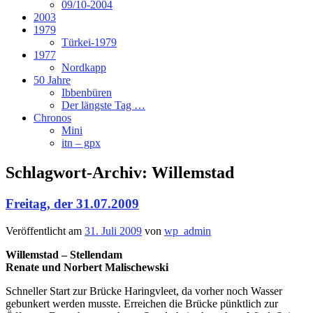
09/10-2004
2003
1979
Türkei-1979
1977
Nordkapp
50 Jahre
Ibbenbüren
Der längste Tag …
Chronos
Mini
itn – gpx
Schlagwort-Archiv:
Willemstad
Freitag, der 31.07.2009
Veröffentlicht am
31. Juli 2009
von
wp_admin
Willemstad – Stellendam
Renate und Norbert Malischewski
Schneller Start zur Brücke Haringvleet, da vorher noch Wasser
gebunkert werden musste. Erreichen die Brücke pünktlich zur