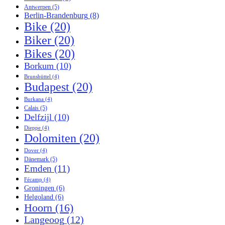
Antwerpen
(5)
Berlin-Brandenburg
(8)
Bike
(20)
Biker
(20)
Bikes
(20)
Borkum
(10)
Brunsbüttel
(4)
Budapest
(20)
Burkana
(4)
Calais
(5)
Delfzijl
(10)
Dieppe
(4)
Dolomiten
(20)
Dover
(4)
Dänemark
(5)
Emden
(11)
Fécamp
(4)
Groningen
(6)
Helgoland
(6)
Hoorn
(16)
Langeoog
(12)