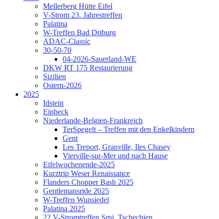
Mellerberg Hütte Eifel
V-Strom 23. Jahrestreffen
Palatina
W-Treffen Bad Driburg
ADAC-Classic
30-50-70
04-2026-Sauerland-WE
DKW RT 175 Restaurierung
Sizilien
Ostern-2026
2025
Idstein
Einbeck
Niederlande-Belgien-Frankreich
TerSpegelt – Treffen mit den Enkelkindern
Gent
Les Treport, Granville, Iles Chasey
Vierville-sur-Mer und nach Hause
Eifelwochenende-2025
Kurztrip Weser Renaissance
Flanders Chopper Bash 2025
Gentlemansride 2025
W-Treffen Wunsiedel
Palatina 2025
22.V-Stromtreffen Srni, Tschechien