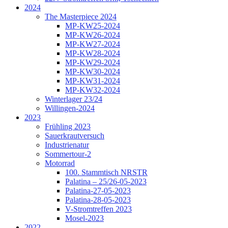
2024
The Masterpiece 2024
MP-KW25-2024
MP-KW26-2024
MP-KW27-2024
MP-KW28-2024
MP-KW29-2024
MP-KW30-2024
MP-KW31-2024
MP-KW32-2024
Winterlager 23/24
Willingen-2024
2023
Frühling 2023
Sauerkrautversuch
Industrienatur
Sommertour-2
Motorrad
100. Stammtisch NRSTR
Palatina – 25/26-05-2023
Palatina-27-05-2023
Palatina-28-05-2023
V-Stromtreffen 2023
Mosel-2023
2022