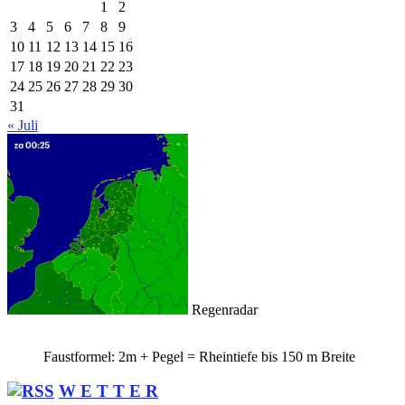
1
2
3
4
5
6
7
8
9
10
11
12
13
14
15
16
17
18
19
20
21
22
23
24
25
26
27
28
29
30
31
« Juli
Regenradar
Faustformel: 2m + Pegel = Rheintiefe bis 150 m Breite
W E T T E R