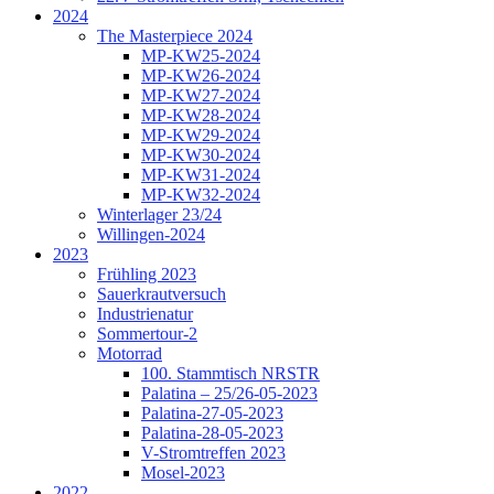
2024
The Masterpiece 2024
MP-KW25-2024
MP-KW26-2024
MP-KW27-2024
MP-KW28-2024
MP-KW29-2024
MP-KW30-2024
MP-KW31-2024
MP-KW32-2024
Winterlager 23/24
Willingen-2024
2023
Frühling 2023
Sauerkrautversuch
Industrienatur
Sommertour-2
Motorrad
100. Stammtisch NRSTR
Palatina – 25/26-05-2023
Palatina-27-05-2023
Palatina-28-05-2023
V-Stromtreffen 2023
Mosel-2023
2022