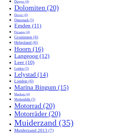
Dieppe
(4)
Dolomiten
(20)
Dover
(4)
Dänemark
(5)
Emden
(11)
Fécamp
(4)
Groningen
(6)
Helgoland
(6)
Hoorn
(16)
Langeoog
(12)
Leer
(10)
Leiden
(5)
Lelystad
(14)
London
(6)
Marina Bingum
(15)
Marken
(4)
Medemblik
(5)
Motorrad
(20)
Motorräder
(20)
Muiderzand
(35)
Muiderzand 2013
(7)