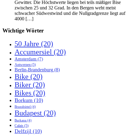
Gewitter. Die Höchstwerte liegen bei teils mäßiger Bise
zwischen 25 und 32 Grad. In den Bergen weht meist
schwacher Südwestwind und die Nullgradgrenze liegt auf
4000 […]
Wichtige Wörter
50 Jahre
(20)
Accumersiel
(20)
Amsterdam
(7)
Antwerpen
(5)
Berlin-Brandenburg
(8)
Bike
(20)
Biker
(20)
Bikes
(20)
Borkum
(10)
Brunsbüttel
(4)
Budapest
(20)
Burkana
(4)
Calais
(5)
Delfzijl
(10)