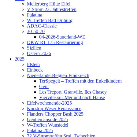
Mellerberg Hütte Eifel
V-Strom 23. Jahrestreffen
Palatina
W-Treffen Bad Driburg
ADAC-Classic
30-50-70
04-2026-Sauerland-WE
DKW RT 175 Restaurierung
Sizilien
Ostern-2026
2025
Idstein
Einbeck
Niederlande-Belgien-Frankreich
TerSpegelt – Treffen mit den Enkelkindern
Gent
Les Treport, Granville, Iles Chasey
Vierville-sur-Mer und nach Hause
Eifelwochenende-2025
Kurztrip Weser Renaissance
Flanders Chopper Bash 2025
Gentlemansride 2025
W-Treffen Wunsiedel
Palatina 2025
22.V-Stromtreffen Srni, Tschechien