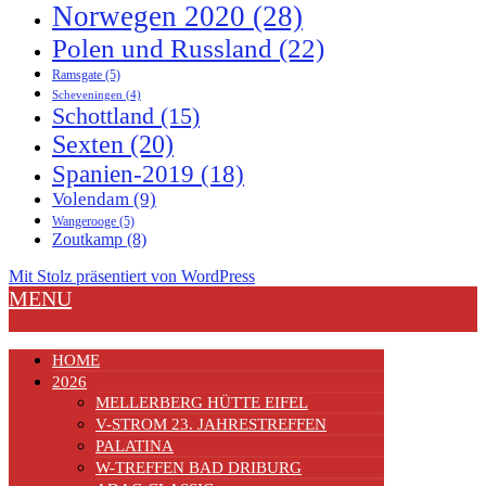
Norwegen 2020
(28)
Polen und Russland
(22)
Ramsgate
(5)
Scheveningen
(4)
Schottland
(15)
Sexten
(20)
Spanien-2019
(18)
Volendam
(9)
Wangerooge
(5)
Zoutkamp
(8)
Mit Stolz präsentiert von WordPress
MENU
HOME
2026
MELLERBERG HÜTTE EIFEL
V-STROM 23. JAHRESTREFFEN
PALATINA
W-TREFFEN BAD DRIBURG