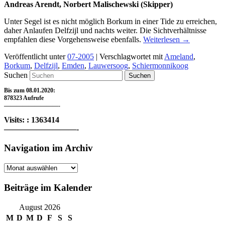
Andreas Arendt, Norbert Malischewski (Skipper)
Unter Segel ist es nicht möglich Borkum in einer Tide zu erreichen,
daher Anlaufen Delfzijl und nachts weiter. Die Sichtverhältnisse
empfahlen diese Vorgehensweise ebenfalls.
Weiterlesen
→
Veröffentlicht unter
07-2005
|
Verschlagwortet mit
Ameland
,
Borkum
,
Delfzijl
,
Emden
,
Lauwersoog
,
Schiermonnikoog
Suchen
Bis zum 08.01.2020:
878323 Aufrufe
—————————-
Visits: : 1363414
—————————-
Navigation im Archiv
Navigation
im
Archiv
Beiträge im Kalender
August 2026
M
D
M
D
F
S
S