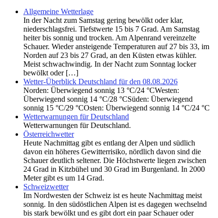
Allgemeine Wetterlage
In der Nacht zum Samstag gering bewölkt oder klar,
niederschlagsfrei. Tiefstwerte 15 bis 7 Grad. Am Samstag
heiter bis sonnig und trocken. Am Alpenrand vereinzelte
Schauer. Wieder ansteigende Temperaturen auf 27 bis 33, im
Norden auf 23 bis 27 Grad, an den Küsten etwas kühler.
Meist schwachwindig. In der Nacht zum Sonntag locker
bewölkt oder […]
Wetter-Überblick Deutschland für den 08.08.2026
Norden: Überwiegend sonnig 13 °C/24 °CWesten:
Überwiegend sonnig 14 °C/28 °CSüden: Überwiegend
sonnig 15 °C/29 °COsten: Überwiegend sonnig 14 °C/24 °C
Wetterwarnungen für Deutschland
Wetterwarnungen für Deutschland.
Österreichwetter
Heute Nachmittag gibt es entlang der Alpen und südlich
davon ein höheres Gewitterrisiko, nördlich davon sind die
Schauer deutlich seltener. Die Höchstwerte liegen zwischen
24 Grad in Kitzbühel und 30 Grad im Burgenland. In 2000
Meter gibt es um 14 Grad.
Schweizwetter
Im Nordwesten der Schweiz ist es heute Nachmittag meist
sonnig. In den südöstlichen Alpen ist es dagegen wechselnd
bis stark bewölkt und es gibt dort ein paar Schauer oder