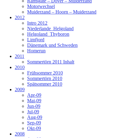
Ramsgate – Dover – Muiderzand
Motorwechsel
Muiderzand – Hoorn – Muiderzand
2012
Intro 2012
Niederlande_Helgoland
Helgoland_Thyboron
Limfjord
Dänemark und Schweden
Homerun
2011
Sommertörn 2011 Inhalt
2010
Frühsommer 2010
Sommertörn 2010
Spätsommer 2010
2009
Apr-09
Mai-09
Jun-09
Jul-09
Aug-09
Sep-09
Okt-09
2008