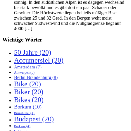
sonnig. In den südöstlichen Alpen ist es dagegen wechselnd
bis stark bewölkt und es gibt dort ein paar Schauer oder
Gewitter. Die Höchstwerte liegen bei teils mäßiger Bise
zwischen 25 und 32 Grad. In den Bergen weht meist
schwacher Südwestwind und die Nullgradgrenze liegt auf
4000 […]
Wichtige Wörter
50 Jahre
(20)
Accumersiel
(20)
Amsterdam
(7)
Antwerpen
(5)
Berlin-Brandenburg
(8)
Bike
(20)
Biker
(20)
Bikes
(20)
Borkum
(10)
Brunsbüttel
(4)
Budapest
(20)
Burkana
(4)