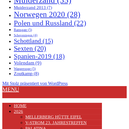
Muiderzand 2013
(7)
Norwegen 2020
(28)
Polen und Russland
(22)
Ramsgate
(5)
Scheveningen
(4)
Schottland
(15)
Sexten
(20)
Spanien-2019
(18)
Volendam
(9)
Wangerooge
(5)
Zoutkamp
(8)
Mit Stolz präsentiert von WordPress
MENU
HOME
2026
MELLERBERG HÜTTE EIFEL
V-STROM 23. JAHRESTREFFEN
PALATINA