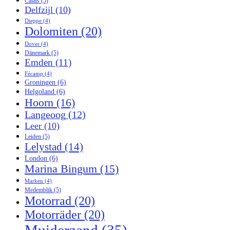
Calais
(5)
Delfzijl
(10)
Dieppe
(4)
Dolomiten
(20)
Dover
(4)
Dänemark
(5)
Emden
(11)
Fécamp
(4)
Groningen
(6)
Helgoland
(6)
Hoorn
(16)
Langeoog
(12)
Leer
(10)
Leiden
(5)
Lelystad
(14)
London
(6)
Marina Bingum
(15)
Marken
(4)
Medemblik
(5)
Motorrad
(20)
Motorräder
(20)
Muiderzand
(35)