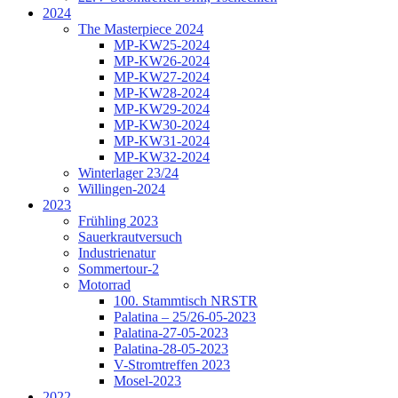
2024
The Masterpiece 2024
MP-KW25-2024
MP-KW26-2024
MP-KW27-2024
MP-KW28-2024
MP-KW29-2024
MP-KW30-2024
MP-KW31-2024
MP-KW32-2024
Winterlager 23/24
Willingen-2024
2023
Frühling 2023
Sauerkrautversuch
Industrienatur
Sommertour-2
Motorrad
100. Stammtisch NRSTR
Palatina – 25/26-05-2023
Palatina-27-05-2023
Palatina-28-05-2023
V-Stromtreffen 2023
Mosel-2023
2022