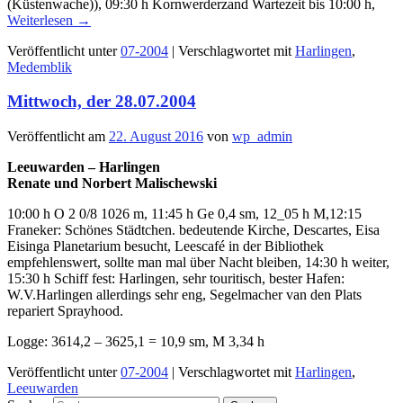
(Küstenwache)), 09:30 h Kornwerderzand Wartezeit bis 10:00 h,
Weiterlesen
→
Veröffentlicht unter
07-2004
|
Verschlagwortet mit
Harlingen
,
Medemblik
Mittwoch, der 28.07.2004
Veröffentlicht am
22. August 2016
von
wp_admin
Leeuwarden – Harlingen
Renate und Norbert Malischewski
10:00 h O 2 0/8 1026 m, 11:45 h Ge 0,4 sm, 12_05 h M,12:15
Franeker: Schönes Städtchen. bedeutende Kirche, Descartes, Eisa
Eisinga Planetarium besucht, Leescafé in der Bibliothek
empfehlenswert, sollte man mal über Nacht bleiben, 14:30 h weiter,
15:30 h Schiff fest: Harlingen, sehr touritisch, bester Hafen:
W.V.Harlingen allerdings sehr eng, Segelmacher van den Plats
repariert Sprayhood.
Logge: 3614,2 – 3625,1 = 10,9 sm, M 3,34 h
Veröffentlicht unter
07-2004
|
Verschlagwortet mit
Harlingen
,
Leeuwarden