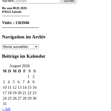
Suchen
Bis zum 08.01.2020:
878323 Aufrufe
—————————-
Visits: : 1363946
—————————-
Navigation im Archiv
Navigation
im
Archiv
Beiträge im Kalender
August 2026
M
D
M
D
F
S
S
1
2
3
4
5
6
7
8
9
10
11
12
13
14
15
16
17
18
19
20
21
22
23
24
25
26
27
28
29
30
31
« Juli