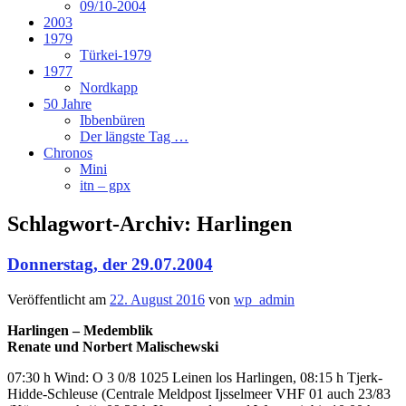
09/10-2004
2003
1979
Türkei-1979
1977
Nordkapp
50 Jahre
Ibbenbüren
Der längste Tag …
Chronos
Mini
itn – gpx
Schlagwort-Archiv:
Harlingen
Donnerstag, der 29.07.2004
Veröffentlicht am
22. August 2016
von
wp_admin
Harlingen – Medemblik
Renate und Norbert Malischewski
07:30 h Wind: O 3 0/8 1025 Leinen los Harlingen, 08:15 h Tjerk-
Hidde-Schleuse (Centrale Meldpost Ijsselmeer VHF 01 auch 23/83