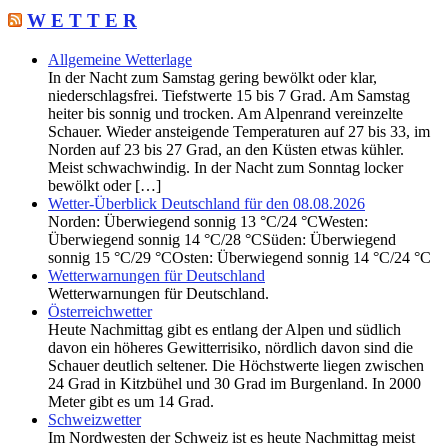
W E T T E R
Allgemeine Wetterlage
In der Nacht zum Samstag gering bewölkt oder klar,
niederschlagsfrei. Tiefstwerte 15 bis 7 Grad. Am Samstag
heiter bis sonnig und trocken. Am Alpenrand vereinzelte
Schauer. Wieder ansteigende Temperaturen auf 27 bis 33, im
Norden auf 23 bis 27 Grad, an den Küsten etwas kühler.
Meist schwachwindig. In der Nacht zum Sonntag locker
bewölkt oder […]
Wetter-Überblick Deutschland für den 08.08.2026
Norden: Überwiegend sonnig 13 °C/24 °CWesten:
Überwiegend sonnig 14 °C/28 °CSüden: Überwiegend
sonnig 15 °C/29 °COsten: Überwiegend sonnig 14 °C/24 °C
Wetterwarnungen für Deutschland
Wetterwarnungen für Deutschland.
Österreichwetter
Heute Nachmittag gibt es entlang der Alpen und südlich
davon ein höheres Gewitterrisiko, nördlich davon sind die
Schauer deutlich seltener. Die Höchstwerte liegen zwischen
24 Grad in Kitzbühel und 30 Grad im Burgenland. In 2000
Meter gibt es um 14 Grad.
Schweizwetter
Im Nordwesten der Schweiz ist es heute Nachmittag meist