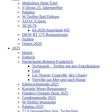
Mellerberg Hütte Eifel
V-Strom 23. Jahrestreffen
Palatina
W-Treffen Bad Driburg
ADAC-Classic
30-50-70
04-2026-Sauerland-WE
DKW RT 175 Restaurierung
Sizilien
Ostern-2026
2025
Idstein
Einbeck
Niederlande-Belgien-Frankreich
TerSpegelt – Treffen mit den Enkelkindern
Gent
Les Treport, Granville, Iles Chasey
Vierville-sur-Mer und nach Hause
Eifelwochenende-2025
Kurztrip Weser Renaissance
Flanders Chopper Bash 2025
Gentlemansride 2025
W-Treffen Wunsiedel
Palatina 2025
22.V-Stromtreffen Srni, Tschechien