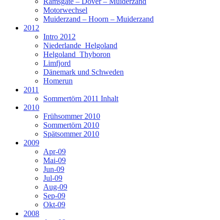
Ramsgate – Dover – Muiderzand
Motorwechsel
Muiderzand – Hoorn – Muiderzand
2012
Intro 2012
Niederlande_Helgoland
Helgoland_Thyboron
Limfjord
Dänemark und Schweden
Homerun
2011
Sommertörn 2011 Inhalt
2010
Frühsommer 2010
Sommertörn 2010
Spätsommer 2010
2009
Apr-09
Mai-09
Jun-09
Jul-09
Aug-09
Sep-09
Okt-09
2008