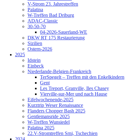
V-Strom 23. Jahrestreffen
Palatina
W-Treffen Bad Driburg
ADAC-Classic
30-50-70
04-2026-Sauerland-WE
DKW RT 175 Restaurierung
Sizilien
Ostern-2026
2025
Idstein
Einbeck
Niederlande-Belgien-Frankreich
TerSpegelt – Treffen mit den Enkelkindern
Gent
Les Treport, Granville, Iles Chasey
Vierville-sur-Mer und nach Hause
Eifelwochenende-2025
Kurztrip Weser Renaissance
Flanders Chopper Bash 2025
Gentlemansride 2025
W-Treffen Wunsiedel
Palatina 2025
22.V-Stromtreffen Srni, Tschechien
2024