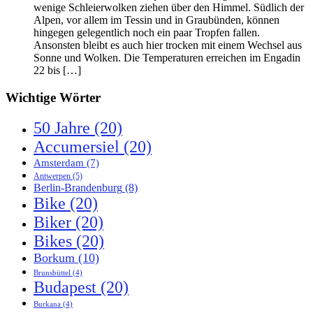
wenige Schleierwolken ziehen über den Himmel. Südlich der
Alpen, vor allem im Tessin und in Graubünden, können
hingegen gelegentlich noch ein paar Tropfen fallen.
Ansonsten bleibt es auch hier trocken mit einem Wechsel aus
Sonne und Wolken. Die Temperaturen erreichen im Engadin
22 bis […]
Wichtige Wörter
50 Jahre
(20)
Accumersiel
(20)
Amsterdam
(7)
Antwerpen
(5)
Berlin-Brandenburg
(8)
Bike
(20)
Biker
(20)
Bikes
(20)
Borkum
(10)
Brunsbüttel
(4)
Budapest
(20)
Burkana
(4)