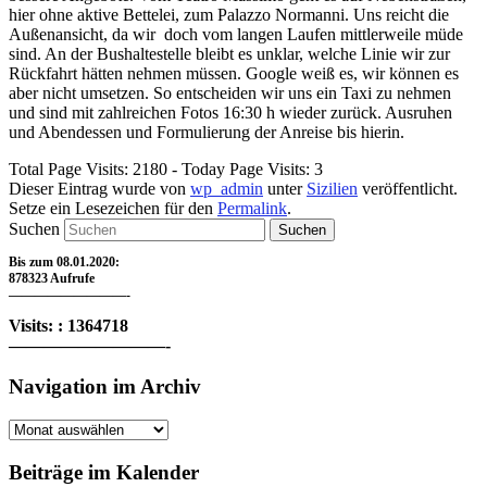
hier ohne aktive Bettelei, zum Palazzo Normanni. Uns reicht die
Außenansicht, da wir doch vom langen Laufen mittlerweile müde
sind. An der Bushaltestelle bleibt es unklar, welche Linie wir zur
Rückfahrt hätten nehmen müssen. Google weiß es, wir können es
aber nicht umsetzen. So entscheiden wir uns ein Taxi zu nehmen
und sind mit zahlreichen Fotos 16:30 h wieder zurück. Ausruhen
und Abendessen und Formulierung der Anreise bis hierin.
Total Page Visits: 2180 - Today Page Visits: 3
Dieser Eintrag wurde von
wp_admin
unter
Sizilien
veröffentlicht.
Setze ein Lesezeichen für den
Permalink
.
Suchen
Bis zum 08.01.2020:
878323 Aufrufe
—————————-
Visits: : 1364718
—————————-
Navigation im Archiv
Navigation
im
Archiv
Beiträge im Kalender