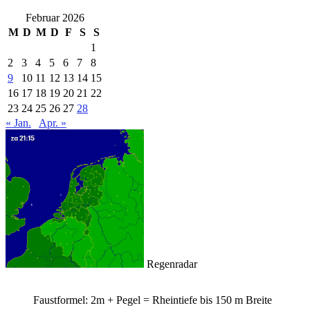
Februar 2026
M
D
M
D
F
S
S
1
2
3
4
5
6
7
8
9
10
11
12
13
14
15
16
17
18
19
20
21
22
23
24
25
26
27
28
« Jan.
Apr. »
Regenradar
Faustformel: 2m + Pegel = Rheintiefe bis 150 m Breite