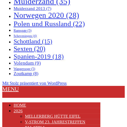
Muiderzand
(35)
Muiderzand 2013
(7)
Norwegen 2020
(28)
Polen und Russland
(22)
Ramsgate
(5)
Scheveningen
(4)
Schottland
(15)
Sexten
(20)
Spanien-2019
(18)
Volendam
(9)
Wangerooge
(5)
Zoutkamp
(8)
Mit Stolz präsentiert von WordPress
MENU
HOME
2026
MELLERBERG HÜTTE EIFEL
V-STROM 23. JAHRESTREFFEN