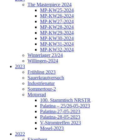
The Masterpiece 2024
MP-KW25-2024
MP-KW26-2024
MP-KW27-2024
MP-KW28-2024
MP-KW29-2024
MP-KW30-2024
MP-KW31-2024
MP-KW32-2024
Winterlager 23/24
Willingen-2024
2023
Frühling 2023
Sauerkrautversuch
Industrienatur
Sommertour-2
Motorrad
100. Stammtisch NRSTR
Palatina – 25/26-05-2023
Palatina-27-05-2023
Palatina-28-05-2023
V-Stromtreffen 2023
Mosel-2023
2022
Eisenberg