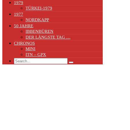
1979
TÜRKEI-1979
1977
NORDKAPP
50 JAHRE
IBBENBÜREN
DER LÄNGSTE TAG …
CHRONOS
MINI
ITN – GPX