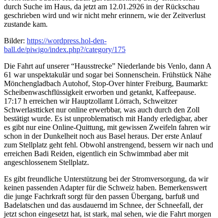
durch Suche im Haus, da jetzt am 12.01.2926 in der Rückschau
geschrieben wird und wir nicht mehr erinnern, wie der Zeitverlust
zustande kam.
Bilder:
https://wordpress.hol-den-
ball.de/piwigo/index.php?/category/175
Die Fahrt auf unserer “Hausstrecke” Niederlande bis Venlo, dann A
61 war unspektakulär und sogar bei Sonnenschein. Frühstück Nähe
Mönchengladbach Autohof, Stop-Over hinter Freiburg, Baumarkt:
Scheibenwaschflüssigkeit erworben und getankt, Kaffeepause.
17:17 h erreichen wir Hauptzollamt Lörrach, Schweitzer
Schwerlastticket nur online erwerbbar, was auch durch den Zoll
bestätigt wurde. Es ist unproblematisch mit Handy erledigbar, aber
es gibt nur eine Online-Quittung, mit gewissen Zweifeln fahren wir
schon in der Dunkelheit noch aus Basel heraus. Der erste Anlauf
zum Stellplatz geht fehl. Obwohl anstrengend, bessern wir nach und
erreichen Badi Reiden, eigentlich ein Schwimmbad aber mit
angeschlossenem Stellplatz.
Es gibt freundliche Unterstützung bei der Stromversorgung, da wir
keinen passenden Adapter für die Schweiz haben. Bemerkenswert
die junge Fachrkraft sorgt für den passen Übergang, barfuß und
Badelatschen und das ausdauernd im Schnee, der Schneefall, der
jetzt schon eingesetzt hat, ist stark, mal sehen, wie die Fahrt morgen