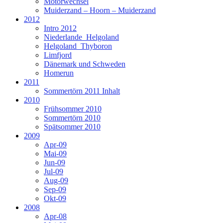
Motorwechsel
Muiderzand – Hoorn – Muiderzand
2012
Intro 2012
Niederlande_Helgoland
Helgoland_Thyboron
Limfjord
Dänemark und Schweden
Homerun
2011
Sommertörn 2011 Inhalt
2010
Frühsommer 2010
Sommertörn 2010
Spätsommer 2010
2009
Apr-09
Mai-09
Jun-09
Jul-09
Aug-09
Sep-09
Okt-09
2008
Apr-08