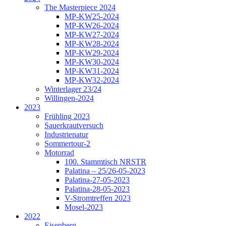
The Masterpiece 2024
MP-KW25-2024
MP-KW26-2024
MP-KW27-2024
MP-KW28-2024
MP-KW29-2024
MP-KW30-2024
MP-KW31-2024
MP-KW32-2024
Winterlager 23/24
Willingen-2024
2023
Frühling 2023
Sauerkrautversuch
Industrienatur
Sommertour-2
Motorrad
100. Stammtisch NRSTR
Palatina – 25/26-05-2023
Palatina-27-05-2023
Palatina-28-05-2023
V-Stromtreffen 2023
Mosel-2023
2022
Eisenberg