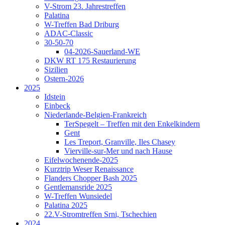
V-Strom 23. Jahrestreffen
Palatina
W-Treffen Bad Driburg
ADAC-Classic
30-50-70
04-2026-Sauerland-WE
DKW RT 175 Restaurierung
Sizilien
Ostern-2026
2025
Idstein
Einbeck
Niederlande-Belgien-Frankreich
TerSpegelt – Treffen mit den Enkelkindern
Gent
Les Treport, Granville, Iles Chasey
Vierville-sur-Mer und nach Hause
Eifelwochenende-2025
Kurztrip Weser Renaissance
Flanders Chopper Bash 2025
Gentlemansride 2025
W-Treffen Wunsiedel
Palatina 2025
22.V-Stromtreffen Srni, Tschechien
2024