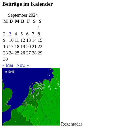
Archiv
Beiträge im Kalender
September 2024
M
D
M
D
F
S
S
1
2
3
4
5
6
7
8
9
10
11
12
13
14
15
16
17
18
19
20
21
22
23
24
25
26
27
28
29
30
« Mai
Nov. »
Regenradar