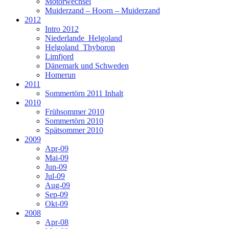
Motorwechsel
Muiderzand – Hoorn – Muiderzand
2012
Intro 2012
Niederlande_Helgoland
Helgoland_Thyboron
Limfjord
Dänemark und Schweden
Homerun
2011
Sommertörn 2011 Inhalt
2010
Frühsommer 2010
Sommertörn 2010
Spätsommer 2010
2009
Apr-09
Mai-09
Jun-09
Jul-09
Aug-09
Sep-09
Okt-09
2008
Apr-08