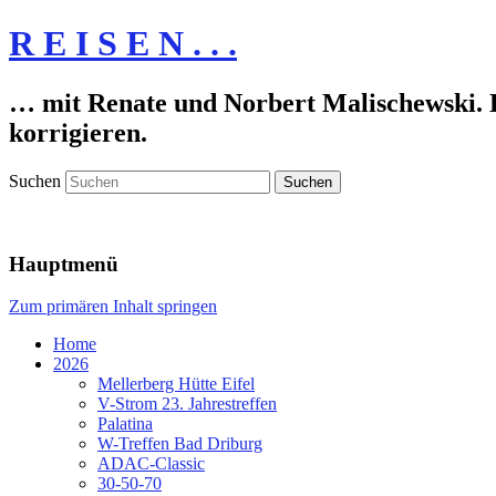
R E I S E N . . .
… mit Renate und Norbert Malischewski. De
korrigieren.
Suchen
Hauptmenü
Zum primären Inhalt springen
Home
2026
Mellerberg Hütte Eifel
V-Strom 23. Jahrestreffen
Palatina
W-Treffen Bad Driburg
ADAC-Classic
30-50-70