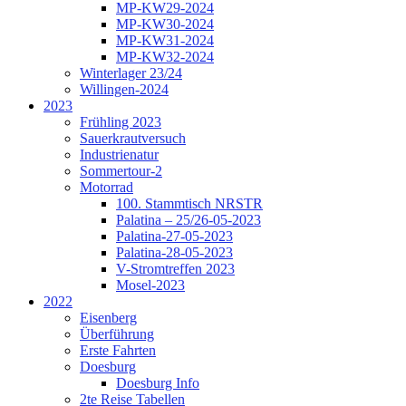
MP-KW29-2024
MP-KW30-2024
MP-KW31-2024
MP-KW32-2024
Winterlager 23/24
Willingen-2024
2023
Frühling 2023
Sauerkrautversuch
Industrienatur
Sommertour-2
Motorrad
100. Stammtisch NRSTR
Palatina – 25/26-05-2023
Palatina-27-05-2023
Palatina-28-05-2023
V-Stromtreffen 2023
Mosel-2023
2022
Eisenberg
Überführung
Erste Fahrten
Doesburg
Doesburg Info
2te Reise Tabellen