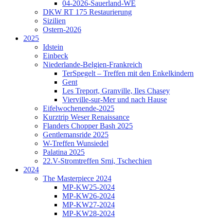
04-2026-Sauerland-WE
DKW RT 175 Restaurierung
Sizilien
Ostern-2026
2025
Idstein
Einbeck
Niederlande-Belgien-Frankreich
TerSpegelt – Treffen mit den Enkelkindern
Gent
Les Treport, Granville, Iles Chasey
Vierville-sur-Mer und nach Hause
Eifelwochenende-2025
Kurztrip Weser Renaissance
Flanders Chopper Bash 2025
Gentlemansride 2025
W-Treffen Wunsiedel
Palatina 2025
22.V-Stromtreffen Srni, Tschechien
2024
The Masterpiece 2024
MP-KW25-2024
MP-KW26-2024
MP-KW27-2024
MP-KW28-2024