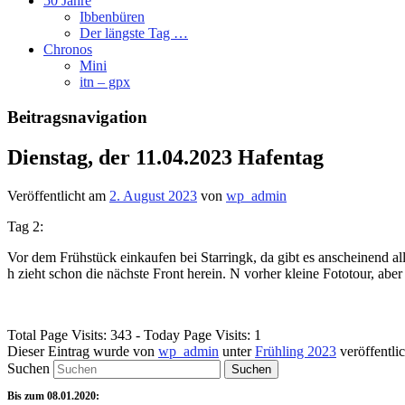
50 Jahre
Ibbenbüren
Der längste Tag …
Chronos
Mini
itn – gpx
Beitragsnavigation
Dienstag, der 11.04.2023 Hafentag
Veröffentlicht am
2. August 2023
von
wp_admin
Tag 2:
Vor dem Frühstück einkaufen bei Starringk, da gibt es anscheinend a
h zieht schon die nächste Front herein. N vorher kleine Fototour, abe
Total Page Visits: 343 - Today Page Visits: 1
Dieser Eintrag wurde von
wp_admin
unter
Frühling 2023
veröffentli
Suchen
Bis zum 08.01.2020: