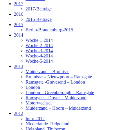
2017
2017-Beiträge
2016
2016-Beiträge
2015
Berlin-Brandenburg-2015
2014
Woche-1-2014
Woche-2-2014
Woche-3-2014
Woche-4-2014
Woche-5-2014
2013
Muiderzand – Bruinisse
Bruinisse – Nieuwpoort – Ramsgate
Ramsgate -Gravesend – London
London
London – Greenborough – Ramsgate
Ramsgate – Dover – Muiderzand
Motorwechsel
Muiderzand – Hoorn – Muiderzand
2012
Intro 2012
Niederlande_Helgoland
Helgoland_Thyboron