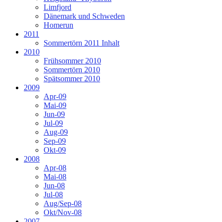
Limfjord
Dänemark und Schweden
Homerun
2011
Sommertörn 2011 Inhalt
2010
Frühsommer 2010
Sommertörn 2010
Spätsommer 2010
2009
Apr-09
Mai-09
Jun-09
Jul-09
Aug-09
Sep-09
Okt-09
2008
Apr-08
Mai-08
Jun-08
Jul-08
Aug/Sep-08
Okt/Nov-08
2007