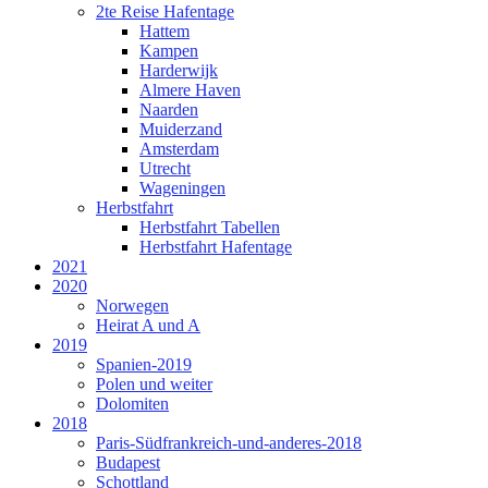
2te Reise Hafentage
Hattem
Kampen
Harderwijk
Almere Haven
Naarden
Muiderzand
Amsterdam
Utrecht
Wageningen
Herbstfahrt
Herbstfahrt Tabellen
Herbstfahrt Hafentage
2021
2020
Norwegen
Heirat A und A
2019
Spanien-2019
Polen und weiter
Dolomiten
2018
Paris-Südfrankreich-und-anderes-2018
Budapest
Schottland