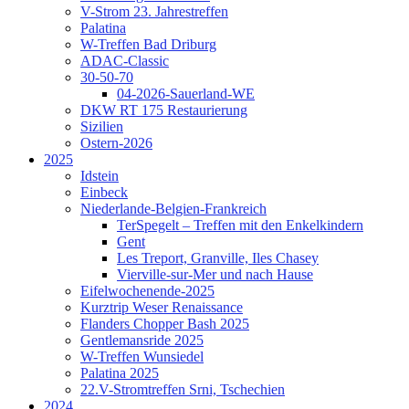
V-Strom 23. Jahrestreffen
Palatina
W-Treffen Bad Driburg
ADAC-Classic
30-50-70
04-2026-Sauerland-WE
DKW RT 175 Restaurierung
Sizilien
Ostern-2026
2025
Idstein
Einbeck
Niederlande-Belgien-Frankreich
TerSpegelt – Treffen mit den Enkelkindern
Gent
Les Treport, Granville, Iles Chasey
Vierville-sur-Mer und nach Hause
Eifelwochenende-2025
Kurztrip Weser Renaissance
Flanders Chopper Bash 2025
Gentlemansride 2025
W-Treffen Wunsiedel
Palatina 2025
22.V-Stromtreffen Srni, Tschechien
2024