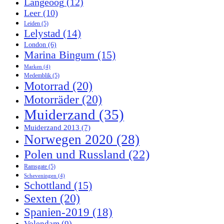
Langeoog
(12)
Leer
(10)
Leiden
(5)
Lelystad
(14)
London
(6)
Marina Bingum
(15)
Marken
(4)
Medemblik
(5)
Motorrad
(20)
Motorräder
(20)
Muiderzand
(35)
Muiderzand 2013
(7)
Norwegen 2020
(28)
Polen und Russland
(22)
Ramsgate
(5)
Scheveningen
(4)
Schottland
(15)
Sexten
(20)
Spanien-2019
(18)
Volendam
(9)