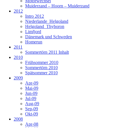
Motorwechsel
Muiderzand – Hoorn – Muiderzand
2012
Intro 2012
Niederlande_Helgoland
Helgoland_Thyboron
Limfjord
Dänemark und Schweden
Homerun
2011
Sommertörn 2011 Inhalt
2010
Frühsommer 2010
Sommertörn 2010
Spätsommer 2010
2009
Apr-09
Mai-09
Jun-09
Jul-09
Aug-09
Sep-09
Okt-09
2008
Apr-08