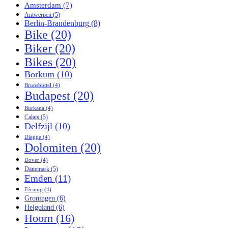
Amsterdam
(7)
Antwerpen
(5)
Berlin-Brandenburg
(8)
Bike
(20)
Biker
(20)
Bikes
(20)
Borkum
(10)
Brunsbüttel
(4)
Budapest
(20)
Burkana
(4)
Calais
(5)
Delfzijl
(10)
Dieppe
(4)
Dolomiten
(20)
Dover
(4)
Dänemark
(5)
Emden
(11)
Fécamp
(4)
Groningen
(6)
Helgoland
(6)
Hoorn
(16)