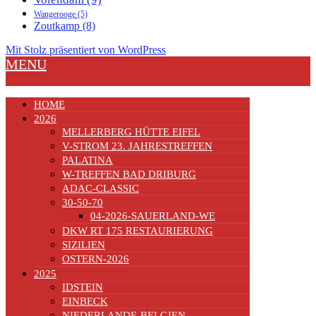
Wangerooge
(5)
Zoutkamp
(8)
Mit Stolz präsentiert von WordPress
MENU
HOME
2026
MELLERBERG HÜTTE EIFEL
V-STROM 23. JAHRESTREFFEN
PALATINA
W-TREFFEN BAD DRIBURG
ADAC-CLASSIC
30-50-70
04-2026-SAUERLAND-WE
DKW RT 175 RESTAURIERUNG
SIZILIEN
OSTERN-2026
2025
IDSTEIN
EINBECK
NIEDERLANDE-BELGIEN-