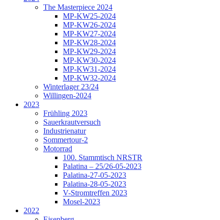
The Masterpiece 2024
MP-KW25-2024
MP-KW26-2024
MP-KW27-2024
MP-KW28-2024
MP-KW29-2024
MP-KW30-2024
MP-KW31-2024
MP-KW32-2024
Winterlager 23/24
Willingen-2024
2023
Frühling 2023
Sauerkrautversuch
Industrienatur
Sommertour-2
Motorrad
100. Stammtisch NRSTR
Palatina – 25/26-05-2023
Palatina-27-05-2023
Palatina-28-05-2023
V-Stromtreffen 2023
Mosel-2023
2022
Eisenberg