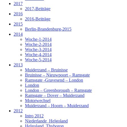
2017
2017-Beiträge
2016
2016-Beiträge
2015
Berlin-Brandenburg-2015
2014
Woche-1-2014
Woche-2-2014
Woche-3-2014
Woche-4-2014
Woche-5-2014
2013
Muiderzand – Bruinisse
Bruinisse – Nieuwpoort – Ramsgate
Ramsgate -Gravesend – London
London
London – Greenborough – Ramsgate
Ramsgate – Dover – Muiderzand
Motorwechsel
Muiderzand – Hoorn – Muiderzand
2012
Intro 2012
Niederlande_Helgoland
Helgoland_Thyboron