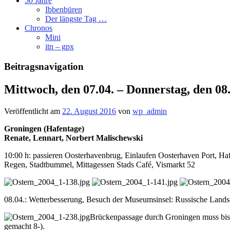
50 Jahre
Ibbenbüren
Der längste Tag …
Chronos
Mini
itn – gpx
Beitragsnavigation
Mittwoch, den 07.04. – Donnerstag, den 08
Veröffentlicht am
22. August 2016
von
wp_admin
Groningen (Hafentage)
Renate, Lennart, Norbert Malischewski
10:00 h: passieren Oosterhavenbrug, Einlaufen Oosterhaven Port, Haf
Regen, Stadtbummel, Mittagessen Stads Café, Vismarkt 52
08.04.: Wetterbesserung, Besuch der Museumsinsel: Russische Landsc
Brückenpassage durch Groningen muss bis
gemacht 8-).