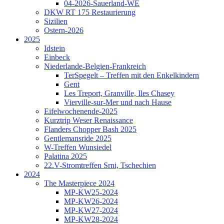
04-2026-Sauerland-WE
DKW RT 175 Restaurierung
Sizilien
Ostern-2026
2025
Idstein
Einbeck
Niederlande-Belgien-Frankreich
TerSpegelt – Treffen mit den Enkelkindern
Gent
Les Treport, Granville, Iles Chasey
Vierville-sur-Mer und nach Hause
Eifelwochenende-2025
Kurztrip Weser Renaissance
Flanders Chopper Bash 2025
Gentlemansride 2025
W-Treffen Wunsiedel
Palatina 2025
22.V-Stromtreffen Srni, Tschechien
2024
The Masterpiece 2024
MP-KW25-2024
MP-KW26-2024
MP-KW27-2024
MP-KW28-2024