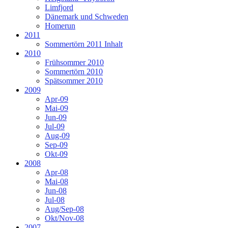
Limfjord
Dänemark und Schweden
Homerun
2011
Sommertörn 2011 Inhalt
2010
Frühsommer 2010
Sommertörn 2010
Spätsommer 2010
2009
Apr-09
Mai-09
Jun-09
Jul-09
Aug-09
Sep-09
Okt-09
2008
Apr-08
Mai-08
Jun-08
Jul-08
Aug/Sep-08
Okt/Nov-08
2007