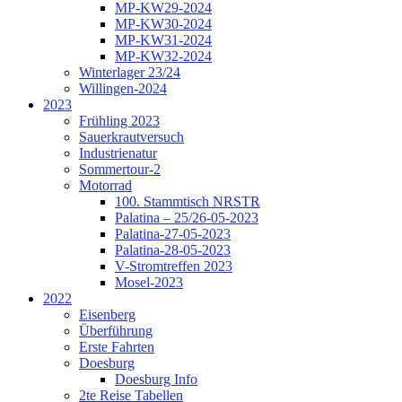
MP-KW29-2024
MP-KW30-2024
MP-KW31-2024
MP-KW32-2024
Winterlager 23/24
Willingen-2024
2023
Frühling 2023
Sauerkrautversuch
Industrienatur
Sommertour-2
Motorrad
100. Stammtisch NRSTR
Palatina – 25/26-05-2023
Palatina-27-05-2023
Palatina-28-05-2023
V-Stromtreffen 2023
Mosel-2023
2022
Eisenberg
Überführung
Erste Fahrten
Doesburg
Doesburg Info
2te Reise Tabellen