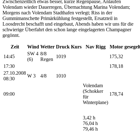
Zwischenzeitlich etwas besser, kurze Regenpause, Anlaufen
Volendam wieder Dauerregen, Übernachtung Marina Volendam;
Morgens nach Volendam Stadthafen verlegt; Riss in der
Gummimanschette Primärkühlung festgestellt, Ersatzteil in
Loosdrecht beschafft und eingebaut, Abends haben wir uns für die
schwierige Überfahrt den schon lange eingelagerten Champagner
gegönnt.
Zeit
Wind
Wetter
Druck
Kurs
Nav Rigg
Motor
gesegel
SW 4
8/8
14:45
1019
175,32
(6)
Regen
17:30
178,18
27.10.2008
W 3
4/8
1010
08:30
Volendam
(Schokker
09:00
178,74
für
Winterplane)
3,42 h
76,04 h
79,46 h