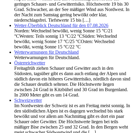
geringes Schauer- und Gewitterrisiko. Höchstwerte 19 bis 30
Grad. Schwacher, an der See mäßiger Wind aus Nordwest. In
der Nacht zum Samstag gering bewölkt oder klar,
niederschlagsfrei. Tiefstwerte 15 bis […]
Wetter-Überblick Deutschland für den 07.08.2026
Norden: Wechselnd bewölkt, wenig Sonne 15 °C/21
°CWesten: Teils sonnig 13 °C/22 °CSüden: Wechselnd
bewölkt, wenig Sonne 17 °C/25 °COsten: Wechselnd
bewölkt, wenig Sonne 15 °C/22 °C
Wetterwarnungen für Deutschland
Wetterwarnungen für Deutschland.
Österreichwetter
Freitagfrüh ziehen Schauer und Gewitter auch in den
Südosten, tagsüber gibt es dann auch entlang der Alpen und
südlich davon ein höheres Gewitterrisiko, nördlich davon sind
die Schauer deutlich seltener. Die Höchstwerte liegen
zwischen 24 Grad in Kitzbühel und 30 Grad im Burgenland.
In 2000 Meter gibt es um 14 Grad.
Schweizwetter
Im Nordwesten der Schweiz ist es am Freitag meist sonnig. In
den südöstlichen Alpen ist es dagegen wechselnd bis stark
bewölkt und vor allem am Nachmittag gibt es dort ein paar
Schauer oder Gewitter. Die Höchstwerte liegen bei teils
mäßiger Bise zwischen 25 und 32 Grad. In den Bergen weht
meist schwacher Südwestwind und die […]