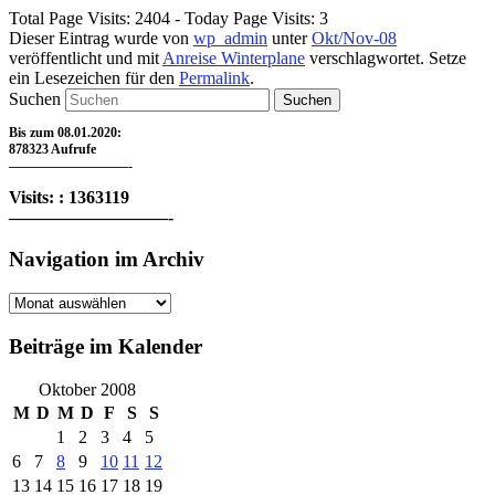
Total Page Visits: 2404 - Today Page Visits: 3
Dieser Eintrag wurde von
wp_admin
unter
Okt/Nov-08
veröffentlicht und mit
Anreise Winterplane
verschlagwortet. Setze
ein Lesezeichen für den
Permalink
.
Suchen
Bis zum 08.01.2020:
878323 Aufrufe
—————————-
Visits: : 1363119
—————————-
Navigation im Archiv
Navigation
im
Archiv
Beiträge im Kalender
Oktober 2008
M
D
M
D
F
S
S
1
2
3
4
5
6
7
8
9
10
11
12
13
14
15
16
17
18
19