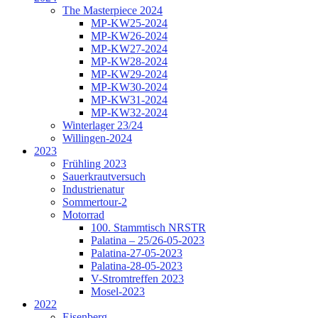
The Masterpiece 2024
MP-KW25-2024
MP-KW26-2024
MP-KW27-2024
MP-KW28-2024
MP-KW29-2024
MP-KW30-2024
MP-KW31-2024
MP-KW32-2024
Winterlager 23/24
Willingen-2024
2023
Frühling 2023
Sauerkrautversuch
Industrienatur
Sommertour-2
Motorrad
100. Stammtisch NRSTR
Palatina – 25/26-05-2023
Palatina-27-05-2023
Palatina-28-05-2023
V-Stromtreffen 2023
Mosel-2023
2022
Eisenberg