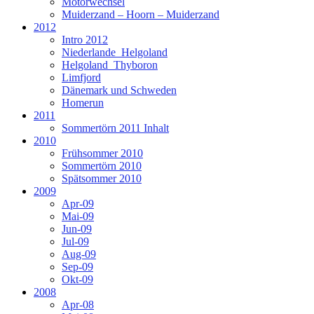
Motorwechsel
Muiderzand – Hoorn – Muiderzand
2012
Intro 2012
Niederlande_Helgoland
Helgoland_Thyboron
Limfjord
Dänemark und Schweden
Homerun
2011
Sommertörn 2011 Inhalt
2010
Frühsommer 2010
Sommertörn 2010
Spätsommer 2010
2009
Apr-09
Mai-09
Jun-09
Jul-09
Aug-09
Sep-09
Okt-09
2008
Apr-08