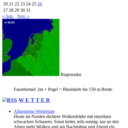
20
21
22
23
24
25
26
27
28
29
30
31
« Sep.
Nov. »
Regenradar
Faustformel: 2m + Pegel = Rheintiefe bis 150 m Breite
W E T T E R
Allgemeine Wetterlage
Heute im Norden dichtere Wolkenfelder mit einzelnen
schwachen Schauern. Sonst heiter, teils sonnig, nur an den
Alpen mehr Wolken und am Nachmittag und Abend ein