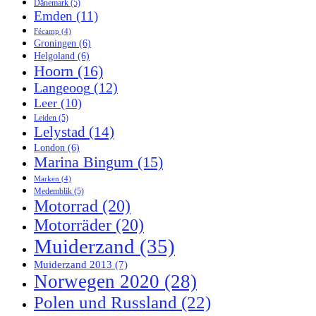
Dänemark
(5)
Emden
(11)
Fécamp
(4)
Groningen
(6)
Helgoland
(6)
Hoorn
(16)
Langeoog
(12)
Leer
(10)
Leiden
(5)
Lelystad
(14)
London
(6)
Marina Bingum
(15)
Marken
(4)
Medemblik
(5)
Motorrad
(20)
Motorräder
(20)
Muiderzand
(35)
Muiderzand 2013
(7)
Norwegen 2020
(28)
Polen und Russland
(22)