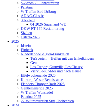
V-Strom 23. Jahrestreffen
Palatina
W-Treffen Bad Driburg
ADAC-Classic
30-50-70
04-2026-Sauerland-WE
DKW RT 175 Restaurierung
Sizilien
Ostern-2026
2025
Idstein
Einbeck
Niederlande-Belgien-Frankreich
TerSpegelt – Treffen mit den Enkelkindern
Gent
Les Treport, Granville, Iles Chasey
Vierville-sur-Mer und nach Hause
Eifelwochenende-2025
Kurztrip Weser Renaissance
Flanders Chopper Bash 2025
Gentlemansride 2025
W-Treffen Wunsiedel
Palatina 2025
22.V-Stromtreffen Srni, Tschechien
2024