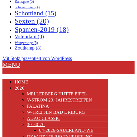
Ramsgate
(5)
Scheveningen
(4)
Schottland
(15)
Sexten
(20)
Spanien-2019
(18)
Volendam
(9)
Wangerooge
(5)
Zoutkamp
(8)
Mit Stolz präsentiert von WordPress
MENU
HOME
2026
MELLERBERG HÜTTE EIFEL
V-STROM 23. JAHRESTREFFEN
PALATINA
W-TREFFEN BAD DRIBURG
ADAC-CLASSIC
30-50-70
04-2026-SAUERLAND-WE
DKW RT 175 RESTAURIERUNG