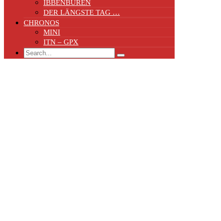
IBBENBÜREN
DER LÄNGSTE TAG …
CHRONOS
MINI
ITN – GPX