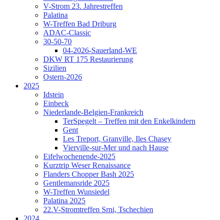
V-Strom 23. Jahrestreffen
Palatina
W-Treffen Bad Driburg
ADAC-Classic
30-50-70
04-2026-Sauerland-WE
DKW RT 175 Restaurierung
Sizilien
Ostern-2026
2025
Idstein
Einbeck
Niederlande-Belgien-Frankreich
TerSpegelt – Treffen mit den Enkelkindern
Gent
Les Treport, Granville, Iles Chasey
Vierville-sur-Mer und nach Hause
Eifelwochenende-2025
Kurztrip Weser Renaissance
Flanders Chopper Bash 2025
Gentlemansride 2025
W-Treffen Wunsiedel
Palatina 2025
22.V-Stromtreffen Srni, Tschechien
2024