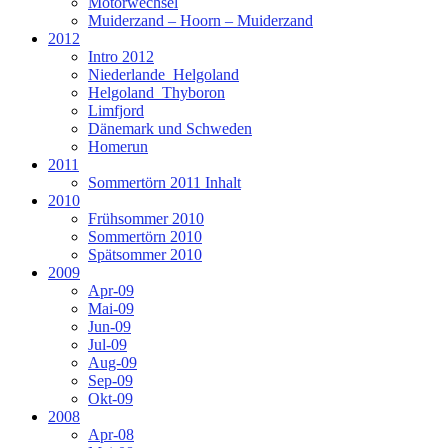
Motorwechsel
Muiderzand – Hoorn – Muiderzand
2012
Intro 2012
Niederlande_Helgoland
Helgoland_Thyboron
Limfjord
Dänemark und Schweden
Homerun
2011
Sommertörn 2011 Inhalt
2010
Frühsommer 2010
Sommertörn 2010
Spätsommer 2010
2009
Apr-09
Mai-09
Jun-09
Jul-09
Aug-09
Sep-09
Okt-09
2008
Apr-08