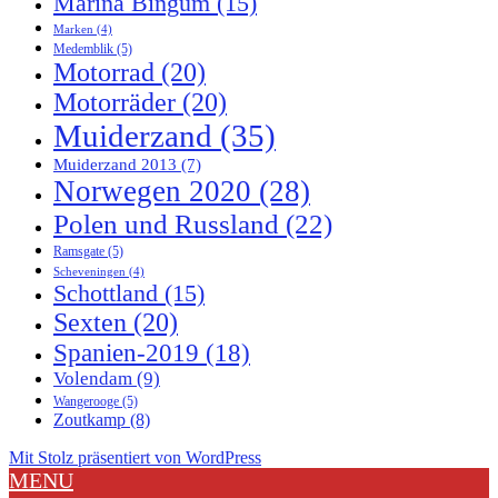
Marina Bingum
(15)
Marken
(4)
Medemblik
(5)
Motorrad
(20)
Motorräder
(20)
Muiderzand
(35)
Muiderzand 2013
(7)
Norwegen 2020
(28)
Polen und Russland
(22)
Ramsgate
(5)
Scheveningen
(4)
Schottland
(15)
Sexten
(20)
Spanien-2019
(18)
Volendam
(9)
Wangerooge
(5)
Zoutkamp
(8)
Mit Stolz präsentiert von WordPress
MENU