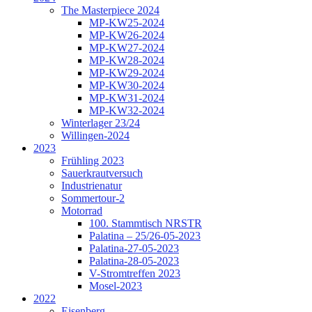
The Masterpiece 2024
MP-KW25-2024
MP-KW26-2024
MP-KW27-2024
MP-KW28-2024
MP-KW29-2024
MP-KW30-2024
MP-KW31-2024
MP-KW32-2024
Winterlager 23/24
Willingen-2024
2023
Frühling 2023
Sauerkrautversuch
Industrienatur
Sommertour-2
Motorrad
100. Stammtisch NRSTR
Palatina – 25/26-05-2023
Palatina-27-05-2023
Palatina-28-05-2023
V-Stromtreffen 2023
Mosel-2023
2022
Eisenberg