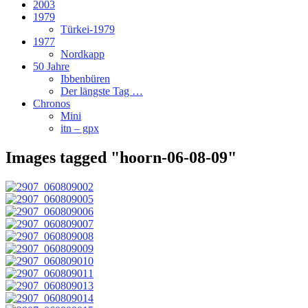
2003
1979
Türkei-1979
1977
Nordkapp
50 Jahre
Ibbenbüren
Der längste Tag …
Chronos
Mini
itn – gpx
Images tagged "hoorn-06-08-09"