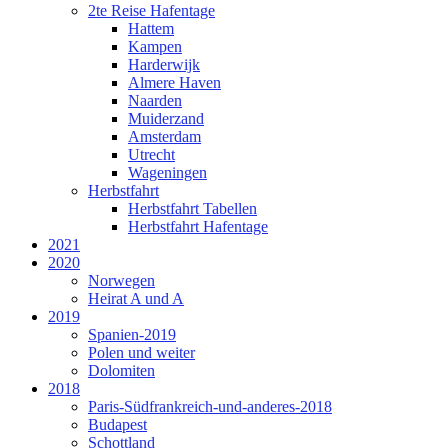
2te Reise Hafentage
Hattem
Kampen
Harderwijk
Almere Haven
Naarden
Muiderzand
Amsterdam
Utrecht
Wageningen
Herbstfahrt
Herbstfahrt Tabellen
Herbstfahrt Hafentage
2021
2020
Norwegen
Heirat A und A
2019
Spanien-2019
Polen und weiter
Dolomiten
2018
Paris-Südfrankreich-und-anderes-2018
Budapest
Schottland