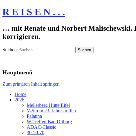
R E I S E N . . .
… mit Renate und Norbert Malischewski. De
korrigieren.
Suchen
Hauptmenü
Zum primären Inhalt springen
Home
2026
Mellerberg Hütte Eifel
V-Strom 23. Jahrestreffen
Palatina
W-Treffen Bad Driburg
ADAC-Classic
30-50-70