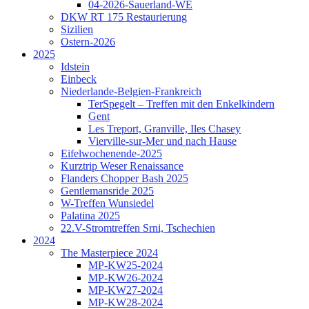
04-2026-Sauerland-WE
DKW RT 175 Restaurierung
Sizilien
Ostern-2026
2025
Idstein
Einbeck
Niederlande-Belgien-Frankreich
TerSpegelt – Treffen mit den Enkelkindern
Gent
Les Treport, Granville, Iles Chasey
Vierville-sur-Mer und nach Hause
Eifelwochenende-2025
Kurztrip Weser Renaissance
Flanders Chopper Bash 2025
Gentlemansride 2025
W-Treffen Wunsiedel
Palatina 2025
22.V-Stromtreffen Srni, Tschechien
2024
The Masterpiece 2024
MP-KW25-2024
MP-KW26-2024
MP-KW27-2024
MP-KW28-2024