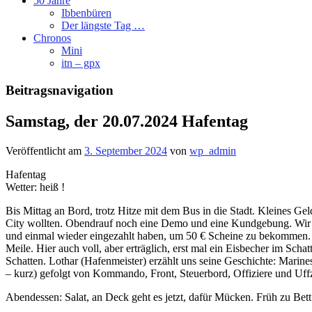
50 Jahre
Ibbenbüren
Der längste Tag …
Chronos
Mini
itn – gpx
Beitragsnavigation
Samstag, der 20.07.2024 Hafentag
Veröffentlicht am
3. September 2024
von
wp_admin
Hafentag
Wetter: heiß !
Bis Mittag an Bord, trotz Hitze mit dem Bus in die Stadt. Kleines Ge
City wollten. Obendrauf noch eine Demo und eine Kundgebung. Wir 
und einmal wieder eingezahlt haben, um 50 € Scheine zu bekommen. An
Meile. Hier auch voll, aber erträglich, erst mal ein Eisbecher im Sc
Schatten. Lothar (Hafenmeister) erzählt uns seine Geschichte: Marin
– kurz) gefolgt von Kommando, Front, Steuerbord, Offiziere und Uff
Abendessen: Salat, an Deck geht es jetzt, dafür Mücken. Früh zu Bett