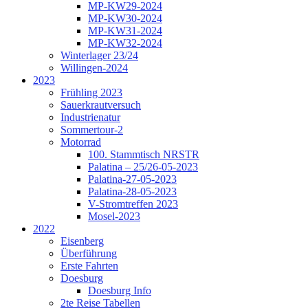
MP-KW29-2024
MP-KW30-2024
MP-KW31-2024
MP-KW32-2024
Winterlager 23/24
Willingen-2024
2023
Frühling 2023
Sauerkrautversuch
Industrienatur
Sommertour-2
Motorrad
100. Stammtisch NRSTR
Palatina – 25/26-05-2023
Palatina-27-05-2023
Palatina-28-05-2023
V-Stromtreffen 2023
Mosel-2023
2022
Eisenberg
Überführung
Erste Fahrten
Doesburg
Doesburg Info
2te Reise Tabellen