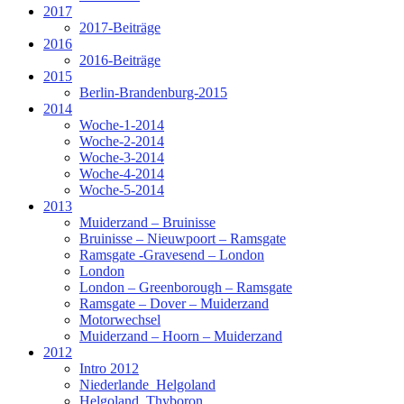
2017
2017-Beiträge
2016
2016-Beiträge
2015
Berlin-Brandenburg-2015
2014
Woche-1-2014
Woche-2-2014
Woche-3-2014
Woche-4-2014
Woche-5-2014
2013
Muiderzand – Bruinisse
Bruinisse – Nieuwpoort – Ramsgate
Ramsgate -Gravesend – London
London
London – Greenborough – Ramsgate
Ramsgate – Dover – Muiderzand
Motorwechsel
Muiderzand – Hoorn – Muiderzand
2012
Intro 2012
Niederlande_Helgoland
Helgoland_Thyboron