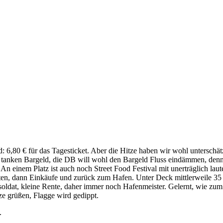
ld: 6,80 € für das Tagesticket. Aber die Hitze haben wir wohl untersch
tanken Bargeld, die DB will wohl den Bargeld Fluss eindämmen, denn
 einem Platz ist auch noch Street Food Festival mit unerträglich laut
hatten, dann Einkäufe und zurück zum Hafen. Unter Deck mittlerweile 3
esoldat, kleine Rente, daher immer noch Hafenmeister. Gelernt, wie zu
ze grüßen, Flagge wird gedippt.
.