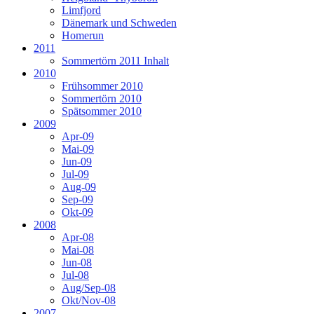
Limfjord
Dänemark und Schweden
Homerun
2011
Sommertörn 2011 Inhalt
2010
Frühsommer 2010
Sommertörn 2010
Spätsommer 2010
2009
Apr-09
Mai-09
Jun-09
Jul-09
Aug-09
Sep-09
Okt-09
2008
Apr-08
Mai-08
Jun-08
Jul-08
Aug/Sep-08
Okt/Nov-08
2007