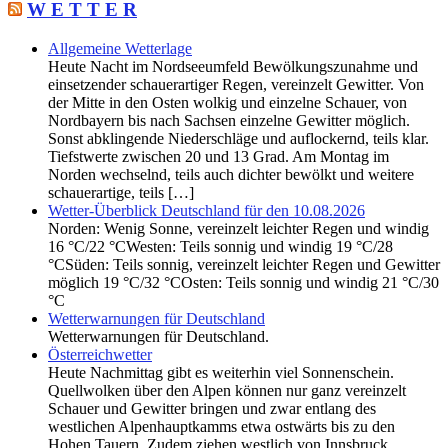
W E T T E R
Allgemeine Wetterlage
Heute Nacht im Nordseeumfeld Bewölkungszunahme und
einsetzender schauerartiger Regen, vereinzelt Gewitter. Von
der Mitte in den Osten wolkig und einzelne Schauer, von
Nordbayern bis nach Sachsen einzelne Gewitter möglich.
Sonst abklingende Niederschläge und auflockernd, teils klar.
Tiefstwerte zwischen 20 und 13 Grad. Am Montag im
Norden wechselnd, teils auch dichter bewölkt und weitere
schauerartige, teils […]
Wetter-Überblick Deutschland für den 10.08.2026
Norden: Wenig Sonne, vereinzelt leichter Regen und windig
16 °C/22 °CWesten: Teils sonnig und windig 19 °C/28
°CSüden: Teils sonnig, vereinzelt leichter Regen und Gewitter
möglich 19 °C/32 °COsten: Teils sonnig und windig 21 °C/30
°C
Wetterwarnungen für Deutschland
Wetterwarnungen für Deutschland.
Österreichwetter
Heute Nachmittag gibt es weiterhin viel Sonnenschein.
Quellwolken über den Alpen können nur ganz vereinzelt
Schauer und Gewitter bringen und zwar entlang des
westlichen Alpenhauptkamms etwa ostwärts bis zu den
Hohen Tauern. Zudem ziehen westlich von Innsbruck