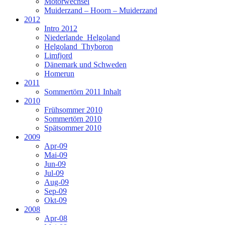
Motorwechsel
Muiderzand – Hoorn – Muiderzand
2012
Intro 2012
Niederlande_Helgoland
Helgoland_Thyboron
Limfjord
Dänemark und Schweden
Homerun
2011
Sommertörn 2011 Inhalt
2010
Frühsommer 2010
Sommertörn 2010
Spätsommer 2010
2009
Apr-09
Mai-09
Jun-09
Jul-09
Aug-09
Sep-09
Okt-09
2008
Apr-08