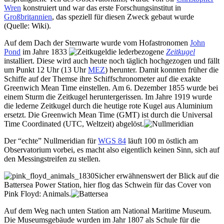
Wren
konstruiert und war das erste Forschungsinstitut in
Großbritannien
, das speziell für diesen Zweck gebaut wurde
(Quelle: Wiki).
Auf dem Dach der Sternwarte wurde vom Hofastronomen
John
Pond
im Jahre 1833
die lederbezogene
Zeitkugel
installiert. Diese wird auch heute noch täglich hochgezogen und fällt
um Punkt 12 Uhr (13 Uhr
MEZ
) herunter. Damit konnten früher die
Schiffe auf der Themse ihre Schiffschronometer auf die exakte
Greenwich Mean Time einstellen. Am 6. Dezember 1855 wurde bei
einem Sturm die Zeitkugel heruntergerissen. Im Jahre 1919 wurde
die lederne Zeitkugel durch die heutige rote Kugel aus Aluminium
ersetzt. Die Greenwich Mean Time (GMT) ist durch die Universal
Time Coordinated (UTC, Weltzeit) abgelöst.
Der “echte” Nullmeridian für
WGS 84
läuft 100 m östlich am
Observatorium vorbei, es macht also eigentlich keinen Sinn, sich auf
den Messingstreifen zu stellen.
Sicher erwähnenswert der Blick auf die
Battersea Power Station, hier flog das Schwein für das Cover von
Pink Floyd: Animals.
Auf dem Weg nach unten Station am National Maritime Museum.
Die Museumsgebäude wurden im Jahr 1807 als Schule für die