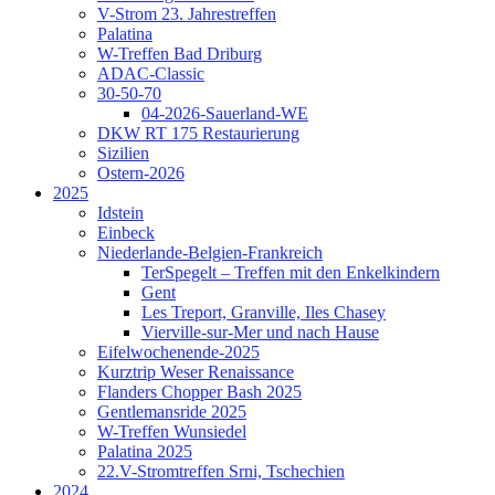
V-Strom 23. Jahrestreffen
Palatina
W-Treffen Bad Driburg
ADAC-Classic
30-50-70
04-2026-Sauerland-WE
DKW RT 175 Restaurierung
Sizilien
Ostern-2026
2025
Idstein
Einbeck
Niederlande-Belgien-Frankreich
TerSpegelt – Treffen mit den Enkelkindern
Gent
Les Treport, Granville, Iles Chasey
Vierville-sur-Mer und nach Hause
Eifelwochenende-2025
Kurztrip Weser Renaissance
Flanders Chopper Bash 2025
Gentlemansride 2025
W-Treffen Wunsiedel
Palatina 2025
22.V-Stromtreffen Srni, Tschechien
2024