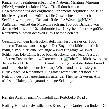
Kinder von Seefahrern erbaut. Das National Maritime Museum
(NMM) wurde im Jahre 1934 offiziell durch einen
Gesetzesbeschluss des englischen Parlaments begründet und 1937
für die Allgemeinheit eröffnet. Die Geschichte der britischen
Seefahrt wird gezeigt. Brittania Rules the Waves.
Außerdem verfügt das Museum auch mit 100.000 Bänden, von
denen viele bis aufs 15. Jahrhundert zurückgehen, über die größte
Referenzbibliothek der Welt zum Thema Seefahrt.
Gesättigt von den Eindrücken stellt man fest, dass es ca. 1000
anderen Touristen auch so geht. Der Engländer bildet natürlich
völlig diszipliniert eine Schlange – zwei Eingänge –> zwei
Schlangen. Die Länge ist so beeindruckend, dass jeder Ausweg –
außer zu Fuss zurück – willkommen ist.
Glücklicherweise ist
der nächste U-Bahnhof nicht weit und es geht mit der fahrerlosen U-
und dann Hochbahn durch Canary Wharf und mit Umsteigen
zurück nach St.Katharine’s. Eleganter wäre vielleicht noch die
Nutzung des Fußgängertunnels unter der Themse gewesen. Am
nächsten Haltepunkt garantiert keine Schlange.
Renates Ausflug nach Nottinghill zur Portobello Road .
Notting Hill ist nordwestlich des Kensington Gardens zu finden..Die