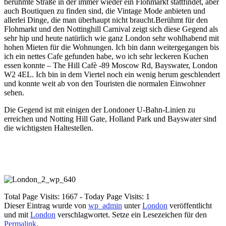
berühmte Straße in der immer wieder ein Flohmarkt stattfindet, aber
auch Boutiquen zu finden sind, die Vintage Mode anbieten und
allerlei Dinge, die man überhaupt nicht braucht.Berühmt für den
Flohmarkt und den Nottinghill Carnival zeigt sich diese Gegend als
sehr hip und heute natürlich wie ganz London sehr wohlhabend mit
hohen Mieten für die Wohnungen. Ich bin dann weitergegangen bis
ich ein nettes Cafe gefunden habe, wo ich sehr leckeren Kuchen
essen konnte – The Hill Cafè -89 Moscow Rd, Bayswater, London
W2 4EL. Ich bin in dem Viertel noch ein wenig herum geschlendert
und konnte weit ab von den Touristen die normalen Einwohner
sehen.
Die Gegend ist mit einigen der Londoner U-Bahn-Linien zu
erreichen und Notting Hill Gate, Holland Park und Bayswater sind
die wichtigsten Haltestellen.
Total Page Visits: 1667 - Today Page Visits: 1
Dieser Eintrag wurde von
wp_admin
unter
London
veröffentlicht
und mit
London
verschlagwortet. Setze ein Lesezeichen für den
Permalink
.