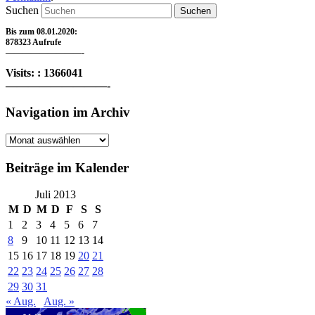
Suchen
Bis zum 08.01.2020:
878323 Aufrufe
—————————-
Visits: : 1366041
—————————-
Navigation im Archiv
Navigation
im
Archiv
Beiträge im Kalender
Juli 2013
M
D
M
D
F
S
S
1
2
3
4
5
6
7
8
9
10
11
12
13
14
15
16
17
18
19
20
21
22
23
24
25
26
27
28
29
30
31
« Aug.
Aug. »