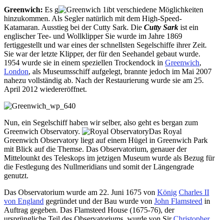
Greenwich:
Es g
ibt verschiedene Möglichkeiten
hinzukommen. Als Segler natürlich mit dem High-Speed-
Katamaran. Ausstieg bei der Cutty Sark. Die
Cutty Sark
ist ein
englischer Tee- und Wollklipper Sie wurde im Jahre 1869
fertiggestellt und war eines der schnellsten Segelschiffe ihrer Zeit.
Sie war der letzte Klipper, der für den Seehandel gebaut wurde.
1954 wurde sie in einem speziellen Trockendock in
Greenwich
,
London
, als Museumsschiff aufgelegt, brannte jedoch im Mai 2007
nahezu vollständig ab. Nach der Restaurierung wurde sie am 25.
April 2012 wiedereröffnet.
Nun, ein Segelschiff haben wir selber, also geht es bergan zum
Greenwich Observatory.
Das Royal
Greenwich Observatory liegt auf einem Hügel in Greenwich Park
mit Blick auf die Themse. Das Observatorium, genauer der
Mittelounkt des Teleskops im jetzigen Museum wurde als Bezug für
die Festlegung des Nullmeridians und somit der Längengrade
genutzt.
Das Observatorium wurde am 22. Juni 1675 von
König
Charles II
von England
gegründet und der Bau wurde von
John Flamsteed
in
Auftrag gegeben. Das Flamsteed House (1675-76), der
ursprüngliche Teil des Observatoriums, wurde von Sir
Christopher