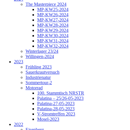
The Masterpiece 2024
MP-KW25-2024
MP-KW26-2024
MP-KW27-2024
MP-KW28-2024
MP-KW29-2024
MP-KW30-2024
MP-KW31-2024
MP-KW32-2024
Winterlager 23/24
Willingen-2024
2023
Frühling 2023
Sauerkrautversuch
Industrienatur
Sommertour-2
Motorrad
100. Stammtisch NRSTR
Palatina – 25/26-05-2023
Palatina-27-05-2023
Palatina-28-05-2023
V-Stromtreffen 2023
Mosel-2023
2022
Eisenberg