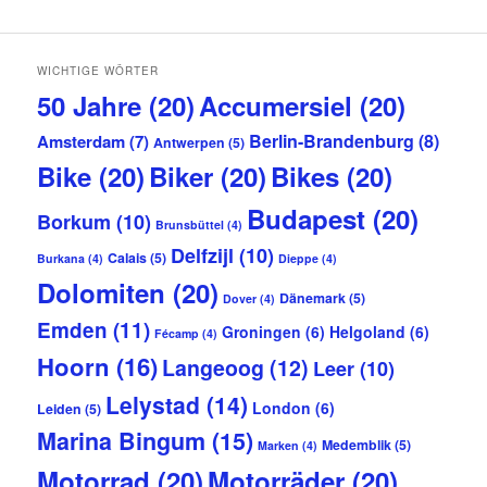
WICHTIGE WÖRTER
50 Jahre
(20)
Accumersiel
(20)
Berlin-Brandenburg
(8)
Amsterdam
(7)
Antwerpen
(5)
Bike
(20)
Biker
(20)
Bikes
(20)
Budapest
(20)
Borkum
(10)
Brunsbüttel
(4)
Delfzijl
(10)
Calais
(5)
Burkana
(4)
Dieppe
(4)
Dolomiten
(20)
Dänemark
(5)
Dover
(4)
Emden
(11)
Groningen
(6)
Helgoland
(6)
Fécamp
(4)
Hoorn
(16)
Langeoog
(12)
Leer
(10)
Lelystad
(14)
London
(6)
Leiden
(5)
Marina Bingum
(15)
Medemblik
(5)
Marken
(4)
Motorrad
(20)
Motorräder
(20)