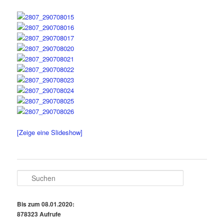
[Zeige eine Slideshow]
S
u
c
h
Bis zum 08.01.2020:
e
878323 Aufrufe
n