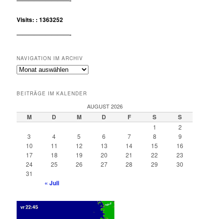
—————————-
Visits: : 1363252
—————————-
NAVIGATION IM ARCHIV
Navigation
im
Archiv
BEITRÄGE IM KALENDER
AUGUST 2026
M
D
M
D
F
S
S
1
2
3
4
5
6
7
8
9
10
11
12
13
14
15
16
17
18
19
20
21
22
23
24
25
26
27
28
29
30
31
« Juli