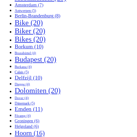
Amsterdam
(7)
Antwerpen
(5)
Berlin-Brandenburg
(8)
Bike
(20)
Biker
(20)
Bikes
(20)
Borkum
(10)
Brunsbüttel
(4)
Budapest
(20)
Burkana
(4)
Calais
(5)
Delfzijl
(10)
Dieppe
(4)
Dolomiten
(20)
Dover
(4)
Dänemark
(5)
Emden
(11)
Fécamp
(4)
Groningen
(6)
Helgoland
(6)
Hoorn
(16)