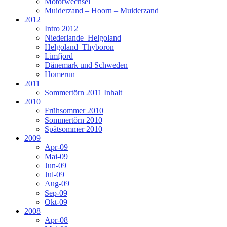
Motorwechsel
Muiderzand – Hoorn – Muiderzand
2012
Intro 2012
Niederlande_Helgoland
Helgoland_Thyboron
Limfjord
Dänemark und Schweden
Homerun
2011
Sommertörn 2011 Inhalt
2010
Frühsommer 2010
Sommertörn 2010
Spätsommer 2010
2009
Apr-09
Mai-09
Jun-09
Jul-09
Aug-09
Sep-09
Okt-09
2008
Apr-08