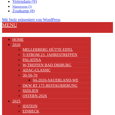
Volendam
(9)
Wangerooge
(5)
Zoutkamp
(8)
Mit Stolz präsentiert von WordPress
MENU
HOME
2026
MELLERBERG HÜTTE EIFEL
V-STROM 23. JAHRESTREFFEN
PALATINA
W-TREFFEN BAD DRIBURG
ADAC-CLASSIC
30-50-70
04-2026-SAUERLAND-WE
DKW RT 175 RESTAURIERUNG
SIZILIEN
OSTERN-2026
2025
IDSTEIN
EINBECK