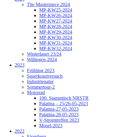
The Masterpiece 2024
MP-KW25-2024
MP-KW26-2024
MP-KW27-2024
MP-KW28-2024
MP-KW29-2024
MP-KW30-2024
MP-KW31-2024
MP-KW32-2024
Winterlager 23/24
Willingen-2024
2023
Frühling 2023
Sauerkrautversuch
Industrienatur
Sommertour-2
Motorrad
100. Stammtisch NRSTR
Palatina – 25/26-05-2023
Palatina-27-05-2023
Palatina-28-05-2023
V-Stromtreffen 2023
Mosel-2023
2022
Eisenberg