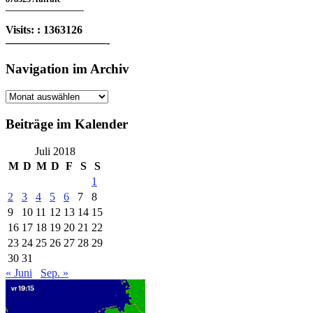
—————————-
Visits: : 1363126
—————————-
Navigation im Archiv
Navigation
im
Archiv
Beiträge im Kalender
Juli 2018
M
D
M
D
F
S
S
1
2
3
4
5
6
7
8
9
10
11
12
13
14
15
16
17
18
19
20
21
22
23
24
25
26
27
28
29
30
31
« Juni
Sep. »