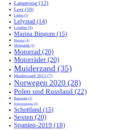
Langeoog
(12)
Leer
(10)
Leiden
(5)
Lelystad
(14)
London
(6)
Marina Bingum
(15)
Marken
(4)
Medemblik
(5)
Motorrad
(20)
Motorräder
(20)
Muiderzand
(35)
Muiderzand 2013
(7)
Norwegen 2020
(28)
Polen und Russland
(22)
Ramsgate
(5)
Scheveningen
(4)
Schottland
(15)
Sexten
(20)
Spanien-2019
(18)