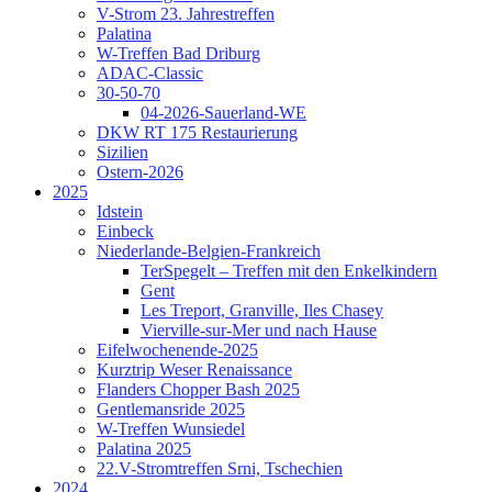
V-Strom 23. Jahrestreffen
Palatina
W-Treffen Bad Driburg
ADAC-Classic
30-50-70
04-2026-Sauerland-WE
DKW RT 175 Restaurierung
Sizilien
Ostern-2026
2025
Idstein
Einbeck
Niederlande-Belgien-Frankreich
TerSpegelt – Treffen mit den Enkelkindern
Gent
Les Treport, Granville, Iles Chasey
Vierville-sur-Mer und nach Hause
Eifelwochenende-2025
Kurztrip Weser Renaissance
Flanders Chopper Bash 2025
Gentlemansride 2025
W-Treffen Wunsiedel
Palatina 2025
22.V-Stromtreffen Srni, Tschechien
2024