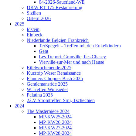
04-2026-Sauerland-WE
DKW RT 175 Restaurierung
Sizilien
Ostern-2026
2025
Idstein
Einbeck
Niederlande-Belgien-Frankreich
TerSpegelt – Treffen mit den Enkelkindern
Gent
Les Treport, Granville, Iles Chasey
Vierville-sur-Mer und nach Hause
Eifelwochenende-2025
Kurztrip Weser Renaissance
Flanders Chopper Bash 2025
Gentlemansride 2025
W-Treffen Wunsiedel
Palatina 2025
22.V-Stromtreffen Srni, Tschechien
2024
The Masterpiece 2024
MP-KW25-2024
MP-KW26-2024
MP-KW27-2024
MP-KW28-2024