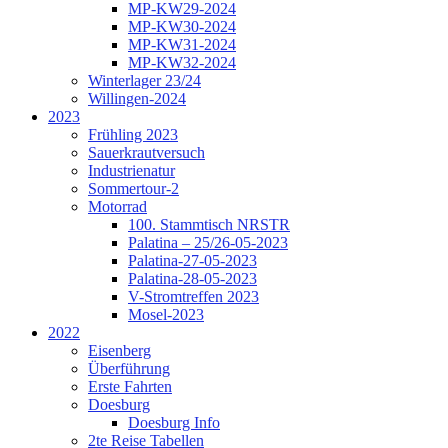
MP-KW29-2024
MP-KW30-2024
MP-KW31-2024
MP-KW32-2024
Winterlager 23/24
Willingen-2024
2023
Frühling 2023
Sauerkrautversuch
Industrienatur
Sommertour-2
Motorrad
100. Stammtisch NRSTR
Palatina – 25/26-05-2023
Palatina-27-05-2023
Palatina-28-05-2023
V-Stromtreffen 2023
Mosel-2023
2022
Eisenberg
Überführung
Erste Fahrten
Doesburg
Doesburg Info
2te Reise Tabellen