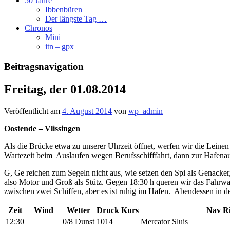
50 Jahre
Ibbenbüren
Der längste Tag …
Chronos
Mini
itn – gpx
Beitragsnavigation
Freitag, der 01.08.2014
Veröffentlicht am
4. August 2014
von
wp_admin
Oostende
– Vlissingen
Als die Brücke etwa zu unserer Uhrzeit öffnet, werfen wir die Leinen
Wartezeit beim Auslaufen wegen Berufsschifffahrt, dann zur Hafenausf
G, Ge reichen zum Segeln nicht aus, wie setzen den Spi als Genacker, 
also Motor und Groß als Stütz. Gegen 18:30 h queren wir das Fahrwa
zwischen zwei Schiffen, aber es ist ruhig im Hafen. Abendessen in 
Zeit
Wind
Wetter
Druck
Kurs
Nav R
12:30
0/8 Dunst
1014
Mercator Sluis