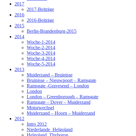
2017
2017-Beiträge
2016
2016-Beiträge
2015
Berlin-Brandenburg-2015
2014
Woche-1-2014
Woche-2-2014
Woche-3-2014
Woche-4-2014
Woche-5-2014
2013
Muiderzand – Bruinisse
Bruinisse – Nieuwpoort – Ramsgate
Ramsgate -Gravesend – London
London
London – Greenborough – Ramsgate
Ramsgate – Dover – Muiderzand
Motorwechsel
Muiderzand – Hoorn – Muiderzand
2012
Intro 2012
Niederlande_Helgoland
Helgoland_Thyboron