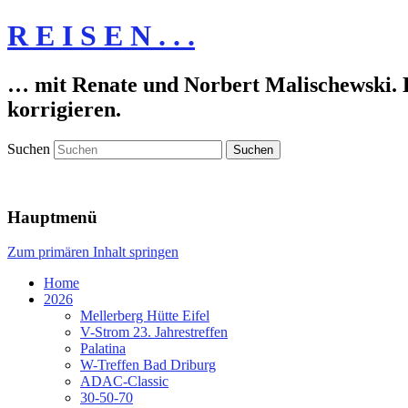
R E I S E N . . .
… mit Renate und Norbert Malischewski. De
korrigieren.
Suchen
Hauptmenü
Zum primären Inhalt springen
Home
2026
Mellerberg Hütte Eifel
V-Strom 23. Jahrestreffen
Palatina
W-Treffen Bad Driburg
ADAC-Classic
30-50-70