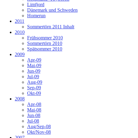
Limfjord
Dänemark und Schweden
Homerun
2011
Sommertörn 2011 Inhalt
2010
Frühsommer 2010
Sommertörn 2010
Spätsommer 2010
2009
Apr-09
Mai-09
Jun-09
Jul-09
Aug-09
Sep-09
Okt-09
2008
Apr-08
Mai-08
Jun-08
Jul-08
Aug/Sep-08
Okt/Nov-08
2007