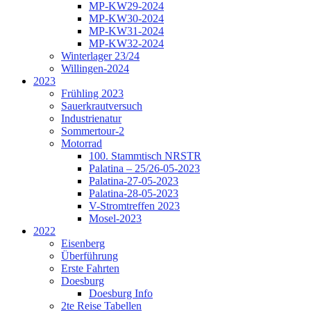
MP-KW29-2024
MP-KW30-2024
MP-KW31-2024
MP-KW32-2024
Winterlager 23/24
Willingen-2024
2023
Frühling 2023
Sauerkrautversuch
Industrienatur
Sommertour-2
Motorrad
100. Stammtisch NRSTR
Palatina – 25/26-05-2023
Palatina-27-05-2023
Palatina-28-05-2023
V-Stromtreffen 2023
Mosel-2023
2022
Eisenberg
Überführung
Erste Fahrten
Doesburg
Doesburg Info
2te Reise Tabellen