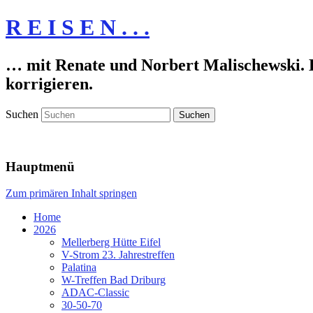
R E I S E N . . .
… mit Renate und Norbert Malischewski. De
korrigieren.
Suchen
Hauptmenü
Zum primären Inhalt springen
Home
2026
Mellerberg Hütte Eifel
V-Strom 23. Jahrestreffen
Palatina
W-Treffen Bad Driburg
ADAC-Classic
30-50-70