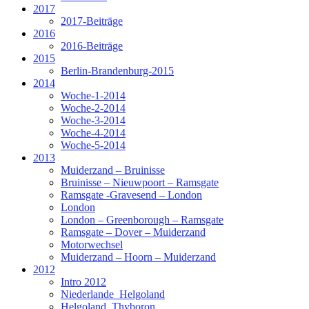
2017
2017-Beiträge
2016
2016-Beiträge
2015
Berlin-Brandenburg-2015
2014
Woche-1-2014
Woche-2-2014
Woche-3-2014
Woche-4-2014
Woche-5-2014
2013
Muiderzand – Bruinisse
Bruinisse – Nieuwpoort – Ramsgate
Ramsgate -Gravesend – London
London
London – Greenborough – Ramsgate
Ramsgate – Dover – Muiderzand
Motorwechsel
Muiderzand – Hoorn – Muiderzand
2012
Intro 2012
Niederlande_Helgoland
Helgoland_Thyboron