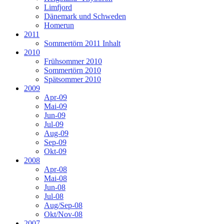
Limfjord
Dänemark und Schweden
Homerun
2011
Sommertörn 2011 Inhalt
2010
Frühsommer 2010
Sommertörn 2010
Spätsommer 2010
2009
Apr-09
Mai-09
Jun-09
Jul-09
Aug-09
Sep-09
Okt-09
2008
Apr-08
Mai-08
Jun-08
Jul-08
Aug/Sep-08
Okt/Nov-08
2007