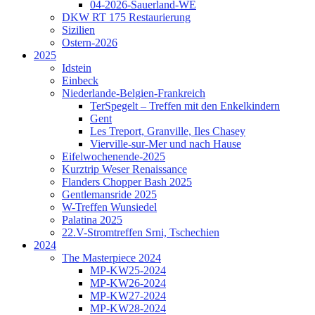
04-2026-Sauerland-WE
DKW RT 175 Restaurierung
Sizilien
Ostern-2026
2025
Idstein
Einbeck
Niederlande-Belgien-Frankreich
TerSpegelt – Treffen mit den Enkelkindern
Gent
Les Treport, Granville, Iles Chasey
Vierville-sur-Mer und nach Hause
Eifelwochenende-2025
Kurztrip Weser Renaissance
Flanders Chopper Bash 2025
Gentlemansride 2025
W-Treffen Wunsiedel
Palatina 2025
22.V-Stromtreffen Srni, Tschechien
2024
The Masterpiece 2024
MP-KW25-2024
MP-KW26-2024
MP-KW27-2024
MP-KW28-2024