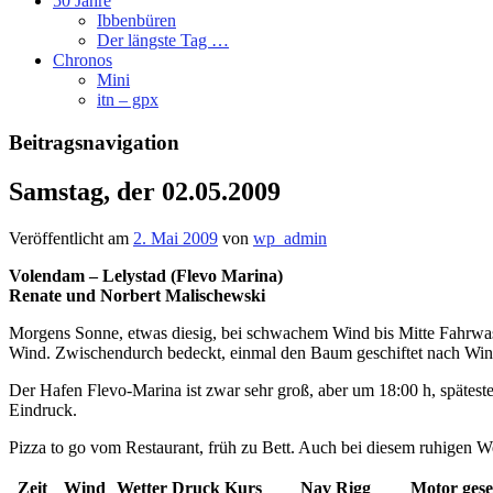
50 Jahre
Ibbenbüren
Der längste Tag …
Chronos
Mini
itn – gpx
Beitragsnavigation
Samstag, der 02.05.2009
Veröffentlicht am
2. Mai 2009
von
wp_admin
Volendam – Lelystad (Flevo Marina)
Renate und Norbert Malischewski
Morgens Sonne, etwas diesig, bei schwachem Wind bis Mitte Fahrwas
Wind. Zwischendurch bedeckt, einmal den Baum geschiftet nach Wind
Der Hafen Flevo-Marina ist zwar sehr groß, aber um 18:00 h, späteste
Eindruck.
Pizza to go vom Restaurant, früh zu Bett. Auch bei diesem ruhigen We
Zeit
Wind
Wetter
Druck
Kurs
Nav Rigg
Motor
gese