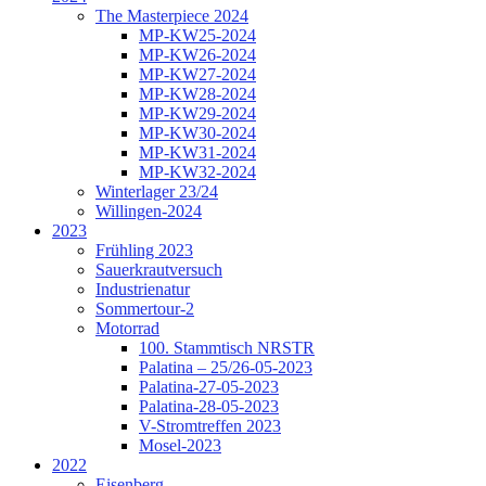
The Masterpiece 2024
MP-KW25-2024
MP-KW26-2024
MP-KW27-2024
MP-KW28-2024
MP-KW29-2024
MP-KW30-2024
MP-KW31-2024
MP-KW32-2024
Winterlager 23/24
Willingen-2024
2023
Frühling 2023
Sauerkrautversuch
Industrienatur
Sommertour-2
Motorrad
100. Stammtisch NRSTR
Palatina – 25/26-05-2023
Palatina-27-05-2023
Palatina-28-05-2023
V-Stromtreffen 2023
Mosel-2023
2022
Eisenberg