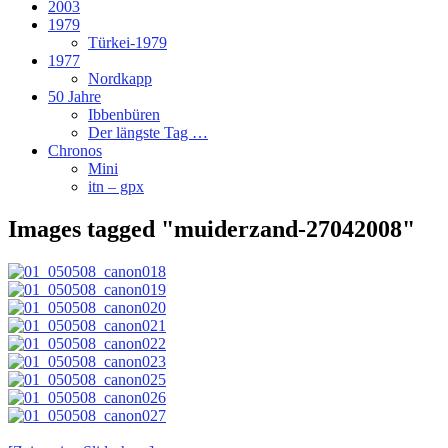
2003
1979
Türkei-1979
1977
Nordkapp
50 Jahre
Ibbenbüren
Der längste Tag …
Chronos
Mini
itn – gpx
Images tagged "muiderzand-27042008"