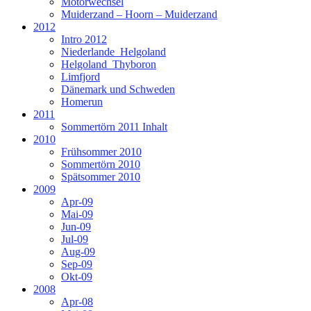
Motorwechsel
Muiderzand – Hoorn – Muiderzand
2012
Intro 2012
Niederlande_Helgoland
Helgoland_Thyboron
Limfjord
Dänemark und Schweden
Homerun
2011
Sommertörn 2011 Inhalt
2010
Frühsommer 2010
Sommertörn 2010
Spätsommer 2010
2009
Apr-09
Mai-09
Jun-09
Jul-09
Aug-09
Sep-09
Okt-09
2008
Apr-08