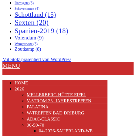
Ramsgate
(5)
Scheveningen
(4)
Schottland
(15)
Sexten
(20)
Spanien-2019
(18)
Volendam
(9)
Wangerooge
(5)
Zoutkamp
(8)
Mit Stolz präsentiert von WordPress
MENU
HOME
2026
MELLERBERG HÜTTE EIFEL
V-STROM 23. JAHRESTREFFEN
PALATINA
W-TREFFEN BAD DRIBURG
ADAC-CLASSIC
30-50-70
04-2026-SAUERLAND-WE