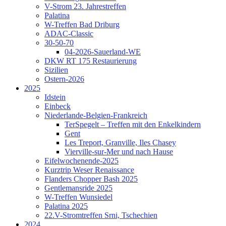
V-Strom 23. Jahrestreffen
Palatina
W-Treffen Bad Driburg
ADAC-Classic
30-50-70
04-2026-Sauerland-WE
DKW RT 175 Restaurierung
Sizilien
Ostern-2026
2025
Idstein
Einbeck
Niederlande-Belgien-Frankreich
TerSpegelt – Treffen mit den Enkelkindern
Gent
Les Treport, Granville, Iles Chasey
Vierville-sur-Mer und nach Hause
Eifelwochenende-2025
Kurztrip Weser Renaissance
Flanders Chopper Bash 2025
Gentlemansride 2025
W-Treffen Wunsiedel
Palatina 2025
22.V-Stromtreffen Srni, Tschechien
2024