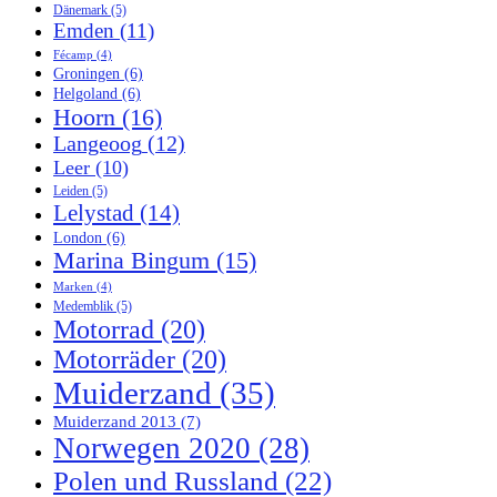
Dänemark
(5)
Emden
(11)
Fécamp
(4)
Groningen
(6)
Helgoland
(6)
Hoorn
(16)
Langeoog
(12)
Leer
(10)
Leiden
(5)
Lelystad
(14)
London
(6)
Marina Bingum
(15)
Marken
(4)
Medemblik
(5)
Motorrad
(20)
Motorräder
(20)
Muiderzand
(35)
Muiderzand 2013
(7)
Norwegen 2020
(28)
Polen und Russland
(22)