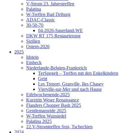
V-Strom 23. Jahrestreffen
Palatina
W-Treffen Bad Driburg
ADAC-Classic
30-50-70
04-2026-Sauerland-WE
DKW RT 175 Restaurierung
Sizilien
Ostern-2026
2025
Idstein
Einbeck
Niederlande-Belgien-Frankreich
TerSpegelt – Treffen mit den Enkelkindern
Gent
Les Treport, Granville, Iles Chasey
Vierville-sur-Mer und nach Hause
Eifelwochenende-2025
Kurztrip Weser Renaissance
Flanders Chopper Bash 2025
Gentlemansride 2025
W-Treffen Wunsiedel
Palatina 2025
22.V-Stromtreffen Srni, Tschechien
2024