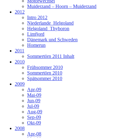
Motorwechsel
Muiderzand – Hoorn – Muiderzand
2012
Intro 2012
Niederlande_Helgoland
Helgoland_Thyboron
Limfjord
Dänemark und Schweden
Homerun
2011
Sommertörn 2011 Inhalt
2010
Frühsommer 2010
Sommertörn 2010
Spätsommer 2010
2009
Apr-09
Mai-09
Jun-09
Jul-09
Aug-09
Sep-09
Okt-09
2008
Apr-08