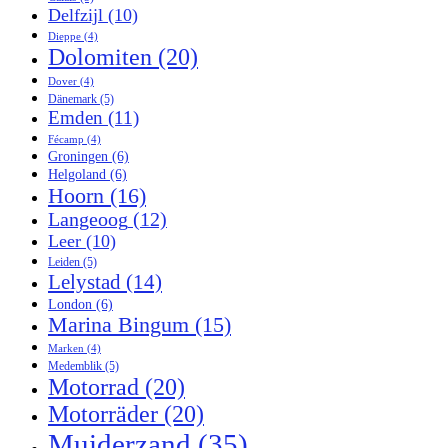
Delfzijl
(10)
Dieppe
(4)
Dolomiten
(20)
Dover
(4)
Dänemark
(5)
Emden
(11)
Fécamp
(4)
Groningen
(6)
Helgoland
(6)
Hoorn
(16)
Langeoog
(12)
Leer
(10)
Leiden
(5)
Lelystad
(14)
London
(6)
Marina Bingum
(15)
Marken
(4)
Medemblik
(5)
Motorrad
(20)
Motorräder
(20)
Muiderzand
(35)