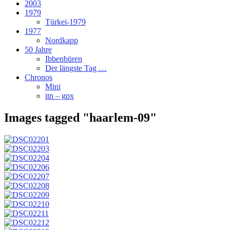
2003
1979
Türkei-1979
1977
Nordkapp
50 Jahre
Ibbenbüren
Der längste Tag …
Chronos
Mini
itn – gpx
Images tagged "haarlem-09"