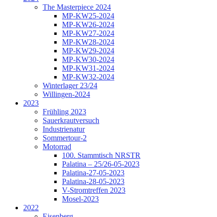
The Masterpiece 2024
MP-KW25-2024
MP-KW26-2024
MP-KW27-2024
MP-KW28-2024
MP-KW29-2024
MP-KW30-2024
MP-KW31-2024
MP-KW32-2024
Winterlager 23/24
Willingen-2024
2023
Frühling 2023
Sauerkrautversuch
Industrienatur
Sommertour-2
Motorrad
100. Stammtisch NRSTR
Palatina – 25/26-05-2023
Palatina-27-05-2023
Palatina-28-05-2023
V-Stromtreffen 2023
Mosel-2023
2022
Eisenberg