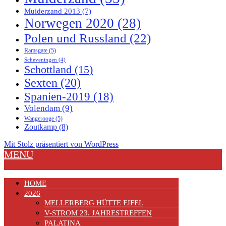
Muiderzand 2013
(7)
Norwegen 2020
(28)
Polen und Russland
(22)
Ramsgate
(5)
Scheveningen
(4)
Schottland
(15)
Sexten
(20)
Spanien-2019
(18)
Volendam
(9)
Wangerooge
(5)
Zoutkamp
(8)
Mit Stolz präsentiert von WordPress
MENU
HOME
2026
MELLERBERG HÜTTE EIFEL
V-STROM 23. JAHRESTREFFEN
PALATINA