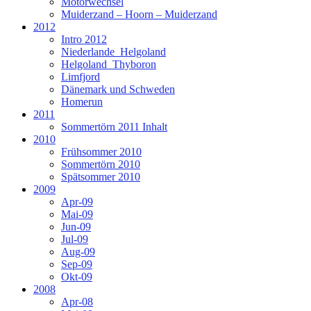
Motorwechsel
Muiderzand – Hoorn – Muiderzand
2012
Intro 2012
Niederlande_Helgoland
Helgoland_Thyboron
Limfjord
Dänemark und Schweden
Homerun
2011
Sommertörn 2011 Inhalt
2010
Frühsommer 2010
Sommertörn 2010
Spätsommer 2010
2009
Apr-09
Mai-09
Jun-09
Jul-09
Aug-09
Sep-09
Okt-09
2008
Apr-08