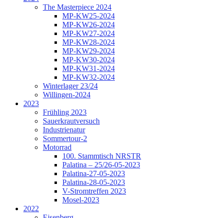
The Masterpiece 2024
MP-KW25-2024
MP-KW26-2024
MP-KW27-2024
MP-KW28-2024
MP-KW29-2024
MP-KW30-2024
MP-KW31-2024
MP-KW32-2024
Winterlager 23/24
Willingen-2024
2023
Frühling 2023
Sauerkrautversuch
Industrienatur
Sommertour-2
Motorrad
100. Stammtisch NRSTR
Palatina – 25/26-05-2023
Palatina-27-05-2023
Palatina-28-05-2023
V-Stromtreffen 2023
Mosel-2023
2022
Eisenberg