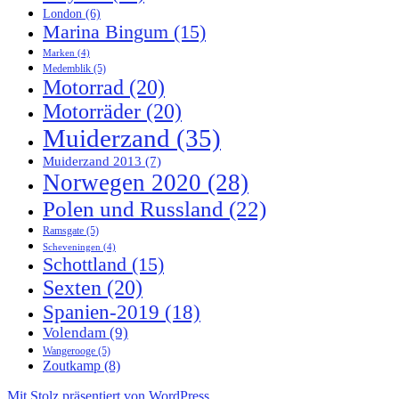
London
(6)
Marina Bingum
(15)
Marken
(4)
Medemblik
(5)
Motorrad
(20)
Motorräder
(20)
Muiderzand
(35)
Muiderzand 2013
(7)
Norwegen 2020
(28)
Polen und Russland
(22)
Ramsgate
(5)
Scheveningen
(4)
Schottland
(15)
Sexten
(20)
Spanien-2019
(18)
Volendam
(9)
Wangerooge
(5)
Zoutkamp
(8)
Mit Stolz präsentiert von WordPress