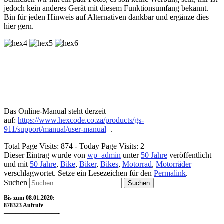
jedoch kein anderes Gerät mit diesem Funktionsumfang bekannt.
Bin für jeden Hinweis auf Alternativen dankbar und ergänze dies
hier gern.
Das Online-Manual steht derzeit
auf:
https://www.hexcode.co.za/products/gs-
911/support/manual/user-manual
.
Total Page Visits: 874 - Today Page Visits: 2
Dieser Eintrag wurde von
wp_admin
unter
50 Jahre
veröffentlicht
und mit
50 Jahre
,
Bike
,
Biker
,
Bikes
,
Motorrad
,
Motorräder
verschlagwortet. Setze ein Lesezeichen für den
Permalink
.
Suchen
Bis zum 08.01.2020:
878323 Aufrufe
—————————-