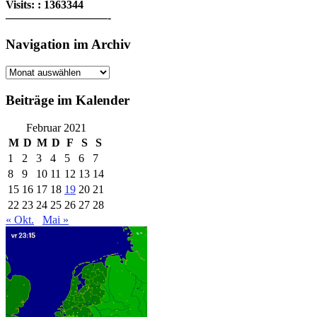
Visits: : 1363344
—————————-
Navigation im Archiv
Navigation
im
Archiv
Beiträge im Kalender
Februar 2021
M
D
M
D
F
S
S
1
2
3
4
5
6
7
8
9
10
11
12
13
14
15
16
17
18
19
20
21
22
23
24
25
26
27
28
« Okt.
Mai »