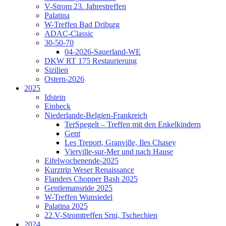
V-Strom 23. Jahrestreffen
Palatina
W-Treffen Bad Driburg
ADAC-Classic
30-50-70
04-2026-Sauerland-WE
DKW RT 175 Restaurierung
Sizilien
Ostern-2026
2025
Idstein
Einbeck
Niederlande-Belgien-Frankreich
TerSpegelt – Treffen mit den Enkelkindern
Gent
Les Treport, Granville, Iles Chasey
Vierville-sur-Mer und nach Hause
Eifelwochenende-2025
Kurztrip Weser Renaissance
Flanders Chopper Bash 2025
Gentlemansride 2025
W-Treffen Wunsiedel
Palatina 2025
22.V-Stromtreffen Srni, Tschechien
2024