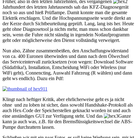
Früher, also in den letzten Jahrzehnten, des vergangenen
Jahrhundert des letzten Jahrtausends sah das KFZ-Diagnosegerät
noch so aus und hieß Prüflampe. Damit konnte man die gesamte
Elektrik erschlagen. Und die Hochspannungsseite wurde direkt an
der Kerze durch Sichtbeurteilung geprüft. Lang, lang ists her. Heute
geht ohne Diagnosetool ja nichts mehr, man muss schon dankbar
sein, wenn die Fuhre nicht ständig in irgendein Notlaufprogramm
geht oder möglicherweise den Dienst vollständig verweigert.
Nun also, Zähne zusammenbeißen, den Anschaffungswiderstand
von ca. 400 Euronen überwinden und dann nach dem Ölwechsel
das Serviceintervall zurücksetzen (von wegen: Download Software
(Südafrika!), Installation, Entscheidung WiFi oder Wireless (nur
WiFi geht), Connencting, Auswahl Fahrzeug (R wählen) und dann
geht ws endlich). Dazu ein Pdf:
Klingt nach heftiger Kritik, aber ehrlicherweise geht es ja nicht
ohne und zu loben ist sicher, dass sowohl Handshake-Protokoll als
auch Hex-Code der Speicherstellen geknackt worden ist und auch
eine anständiges GUI zur Verfügung steht. Und das
Ganze
kann ja auch was, z.B. für den Bremsflüssigkeitswechsel die ABS-
Pumpe durchrattern lassen.
Schließen wir mit ein paar Fotos, es soll keine Werbung sein, mir ist