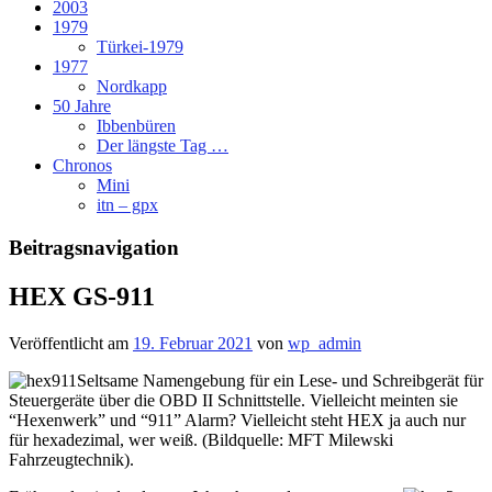
2003
1979
Türkei-1979
1977
Nordkapp
50 Jahre
Ibbenbüren
Der längste Tag …
Chronos
Mini
itn – gpx
Beitragsnavigation
HEX GS-911
Veröffentlicht am
19. Februar 2021
von
wp_admin
Seltsame Namengebung für ein Lese- und Schreibgerät für
Steuergeräte über die OBD II Schnittstelle. Vielleicht meinten sie
“Hexenwerk” und “911” Alarm? Vielleicht steht HEX ja auch nur
für hexadezimal, wer weiß. (Bildquelle: MFT Milewski
Fahrzeugtechnik).