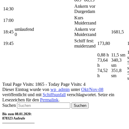
Ankern vor
14:30
Durgerdam
Kurs
17:00
Muiderzand
umlaufend
Ankern vor
18:45
1681,5
0
Muiderzand
Schiff fest:
19:45
173,80
muiderzand
0,88 h
11,5 sm
73,64
340,3
h
sm
74,52
351,8
h
sm
Total Page Visits: 1865 - Today Page Visits: 4
Dieser Eintrag wurde von
wp_admin
unter
Okt/Nov-08
veröffentlicht und mit
Schiffsunfall
verschlagwortet. Setze ein
Lesezeichen für den
Permalink
.
Suchen
Bis zum 08.01.2020:
878323 Aufrufe
—————————-