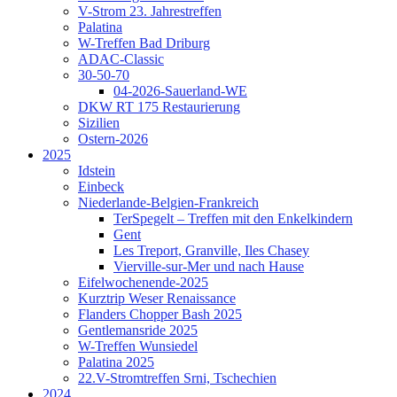
V-Strom 23. Jahrestreffen
Palatina
W-Treffen Bad Driburg
ADAC-Classic
30-50-70
04-2026-Sauerland-WE
DKW RT 175 Restaurierung
Sizilien
Ostern-2026
2025
Idstein
Einbeck
Niederlande-Belgien-Frankreich
TerSpegelt – Treffen mit den Enkelkindern
Gent
Les Treport, Granville, Iles Chasey
Vierville-sur-Mer und nach Hause
Eifelwochenende-2025
Kurztrip Weser Renaissance
Flanders Chopper Bash 2025
Gentlemansride 2025
W-Treffen Wunsiedel
Palatina 2025
22.V-Stromtreffen Srni, Tschechien
2024