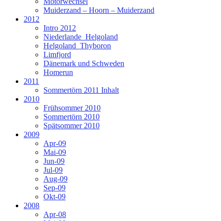
Motorwechsel
Muiderzand – Hoorn – Muiderzand
2012
Intro 2012
Niederlande_Helgoland
Helgoland_Thyboron
Limfjord
Dänemark und Schweden
Homerun
2011
Sommertörn 2011 Inhalt
2010
Frühsommer 2010
Sommertörn 2010
Spätsommer 2010
2009
Apr-09
Mai-09
Jun-09
Jul-09
Aug-09
Sep-09
Okt-09
2008
Apr-08