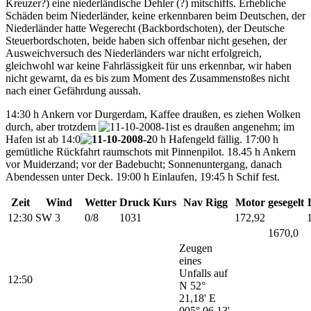
Kreuzer?) eine niederländische Dehler (?) mitschiffs.
Erhebliche
Schäden beim Niederländer, keine erkennbaren beim Deutschen, der
Niederländer hatte Wegerecht (Backbordschoten), der Deutsche
Steuerbordschoten, beide haben sich offenbar nicht gesehen, der
Ausweichversuch des Niederländers war nicht erfolgreich,
gleichwohl war keine Fahrlässigkeit für uns erkennbar, wir haben
nicht gewarnt, da es bis zum Moment des Zusammenstoßes nicht
nach einer Gefährdung aussah.
14:30 h Ankern vor Durgerdam, Kaffee draußen, es ziehen Wolken
durch, aber trotzdem
ist es draußen angenehm; im
Hafen ist ab 14:0
0 h Hafengeld fällig. 17:00 h
gemütliche Rückfahrt raumschots mit Pinnenpilot. 18.45 h Ankern
vor Muiderzand; vor der Badebucht; Sonnenuntergang, danach
Abendessen unter Deck. 19:00 h Einlaufen, 19:45 h Schif fest.
Zeit
Wind
Wetter
Druck
Kurs
Nav Rigg
Motor
gesegelt
12:30
SW 3
0/8
1031
172,92
1670,0
Zeugen
eines
Unfalls auf
12:50
N 52°
21,18' E
005° 06,13'