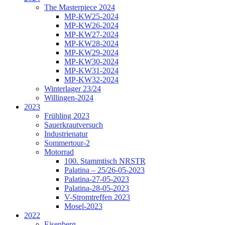
The Masterpiece 2024
MP-KW25-2024
MP-KW26-2024
MP-KW27-2024
MP-KW28-2024
MP-KW29-2024
MP-KW30-2024
MP-KW31-2024
MP-KW32-2024
Winterlager 23/24
Willingen-2024
2023
Frühling 2023
Sauerkrautversuch
Industrienatur
Sommertour-2
Motorrad
100. Stammtisch NRSTR
Palatina – 25/26-05-2023
Palatina-27-05-2023
Palatina-28-05-2023
V-Stromtreffen 2023
Mosel-2023
2022
Eisenberg